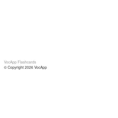
VocApp Flashcards
© Copyright 2026 VocApp
02-798 Mielczarskiego 8/58
Warsaw, Poland (EU)