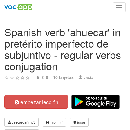
Toggl
navig
Spanish verb 'ahuecar' in
pretérito imperfecto de
subjuntivo - regular verbs
conjugation
0
10 tarjetas
vacio
empezar lección
descargar mp3
imprimir
jugar