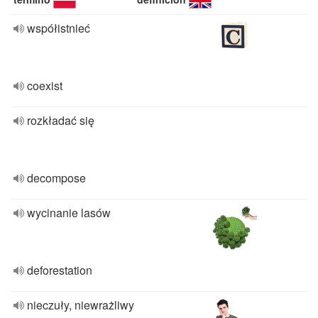
współistnieć
coexist
rozkładać się
decompose
wycinanie lasów
deforestation
nieczuły, niewrażliwy