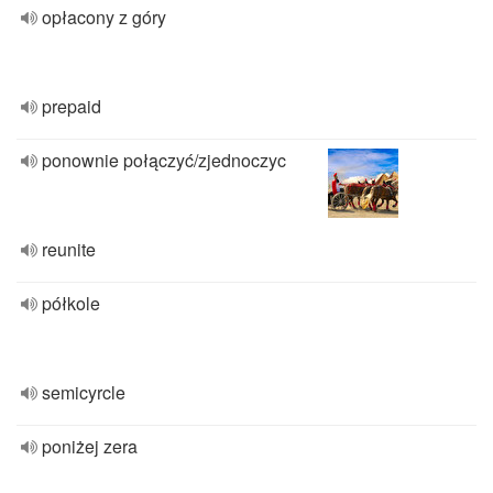
opłacony z góry
prepaid
ponownie połączyć/zjednoczyc
reunite
półkole
semicyrcle
poniżej zera