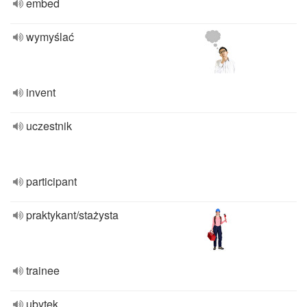
embed
wymyślać
invent
uczestnik
participant
praktykant/stażysta
trainee
ubytek