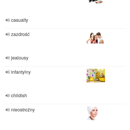
casualty
zazdrość
jealousy
infantylny
childish
nieostrożny