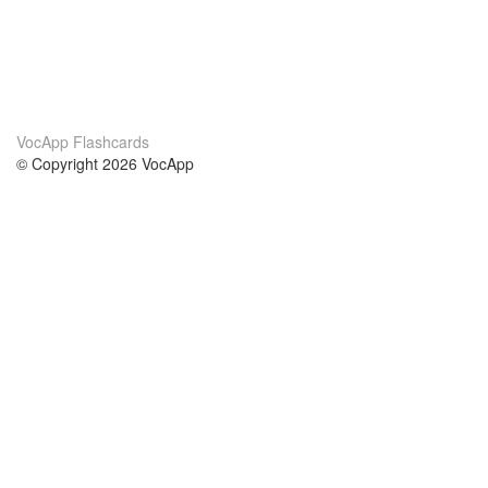
VocApp Flashcards
© Copyright 2026 VocApp
02-798 Mielczarskiego 8/58
Warsaw, Poland (EU)
Acerca de Nosotros
condiciones
nuestro equipo
100% Garantía
blog
política de privacidad