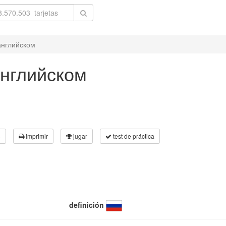
английском
английском
3
imprimir
jugar
test de práctica
definición