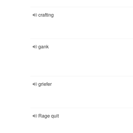
crafting
gank
griefer
Rage quit