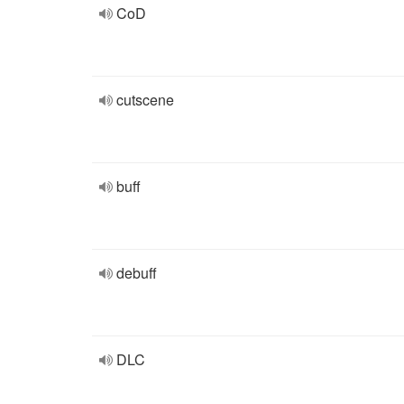
CoD
cutscene
buff
debuff
DLC