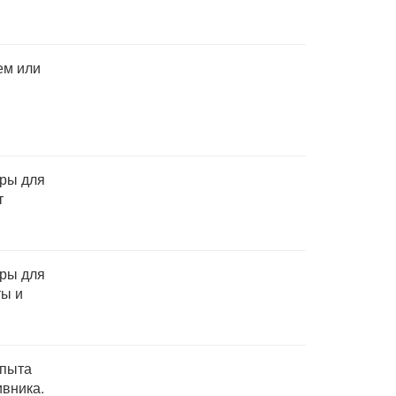
ем или
гры для
т
гры для
ты и
опыта
ивника.