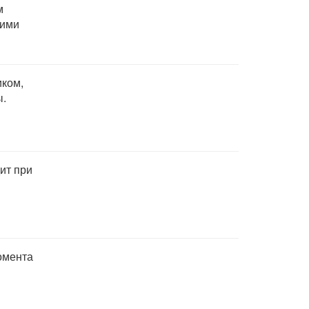
м
мими
ком,
ы.
ит при
омента