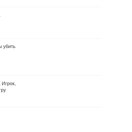
.
ы убить
. Игрок,
гру