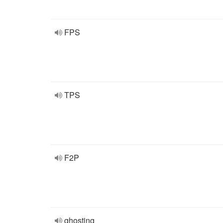
FPS
TPS
F2P
ghosting