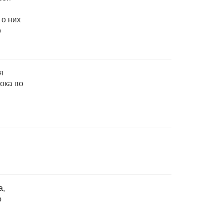
о них
о
я
ока во
а,
о