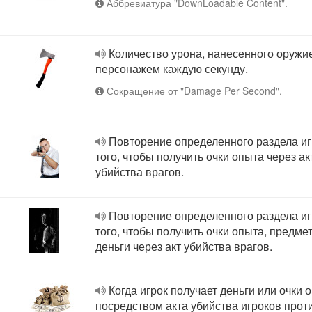
Аббревиатура "DownLoadable Content".
Количество урона, нанесенного оружи
персонажем каждую секунду.
Сокращение от "Damage Per Second".
Повторение определенного раздела и
того, чтобы получить очки опыта через ак
убийства врагов.
Повторение определенного раздела и
того, чтобы получить очки опыта, предме
деньги через акт убийства врагов.
Когда игрок получает деньги или очки 
посредством акта убийства игроков прот