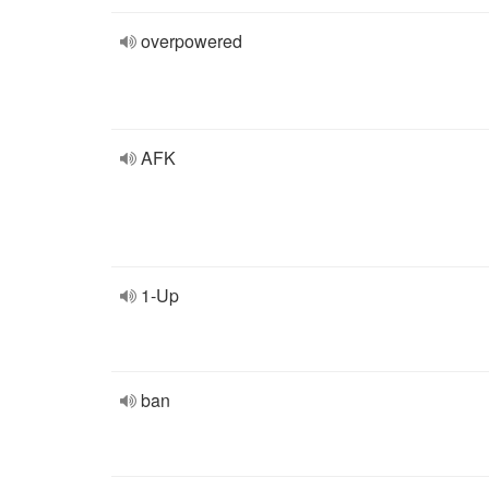
overpowered
AFK
1-Up
ban