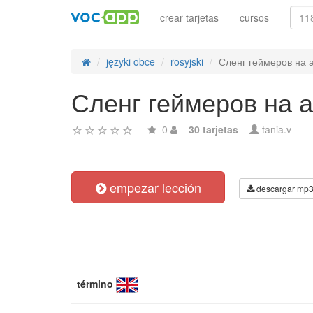
crear tarjetas
cursos
języki obce
rosyjski
Сленг геймеров на 
Сленг геймеров на 
0
30 tarjetas
tania.v
empezar lección
descargar mp
término