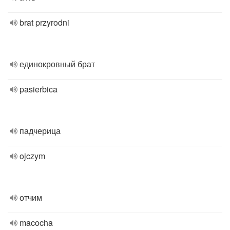
brat przyrodni
единокровный брат
pasierbica
падчерица
ojczym
отчим
macocha