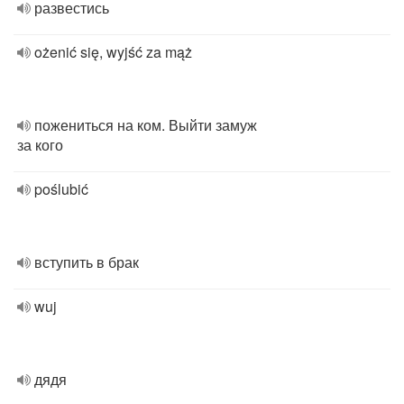
развестись
ożenić się, wyjść za mąż
пожениться на ком. Выйти замуж
за кого
poślubić
вступить в брак
wuj
дядя