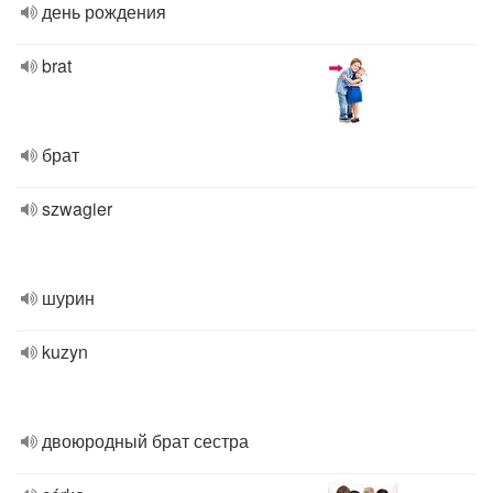
день рождения
brat
брат
szwagier
шурин
kuzyn
двоюродный брат сестра