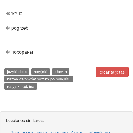
жена
pogrzeb
похораны
języki obce
rosyjski
słówka
crear tarjetas
nazwy członków rodziny po rosyjsku
rosyjski rodzina
Lecciones similares:
Профессии - русская лексика; Zawody - słownictwo