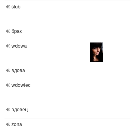
ślub
брак
wdowa
вдова
wdowiec
вдовец
żona