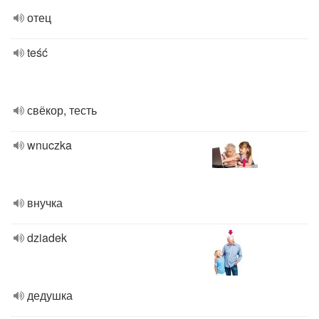
отец
teść
свёкор, тесть
wnuczka
внучка
dziadek
дедушка