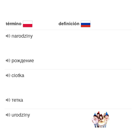
término
definición
narodziny
рождение
ciotka
тетка
urodziny