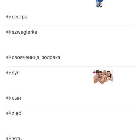
сестра
szwagierka
свояченица, золовка
syn
сын
zięć
зять