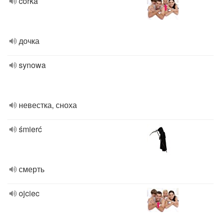
córka
дочка
synowa
невестка, сноха
śmierć
смерть
ojciec