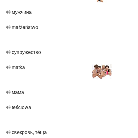
мужчина
małżeństwo
супружество
matka
мама
teściowa
свекровь, тёща