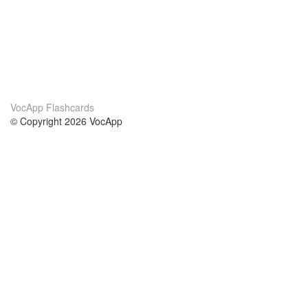
VocApp Flashcards
© Copyright 2026 VocApp
02-798 Mielczarskiego 8/58
Warsaw, Poland (EU)
Acerca de Nosotros
condiciones
nuestro equipo
100% Garantía