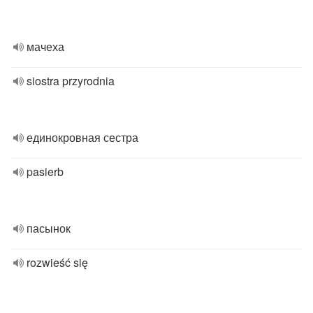
мачеха
siostra przyrodnia
единокровная сестра
pasierb
пасынок
rozwieść się