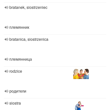
bratanek, siostrzeniec
племянник
bratanica, siostrzenica
племянница
rodzice
родители
siostra