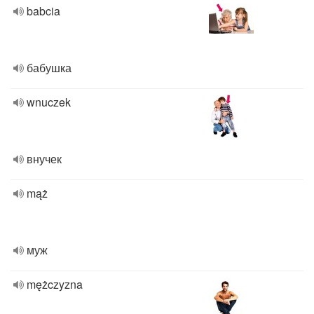
babcia
бабушка
wnuczek
внучек
mąż
муж
mężczyzna