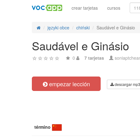
crear tarjetas
cursos
języki obce
chiński
Saudável e Ginásio
Saudável e Ginásio
0
7 tarjetas
soniaptchea
empezar lección
descargar mp
término