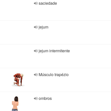
saciedade
jejum
jejum intermitente
Músculo trapézio
ombros