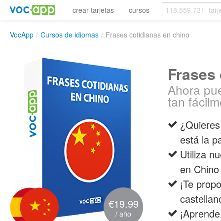
crear tarjetas
cursos
VocApp
/
Cursos de idiomas
/
Frases cotidianas en chino
Frases 
Ahora pue
tan fácilm
¿Quieres
está la p
Utiliza n
en Chino 
¡Te prop
castellan
€19.99
¡Aprende,
/ año