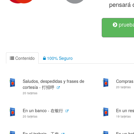
pensará 
prueba
Contenido
100% Seguro
Saludos, despedidas y frases de
Compras
cortesía - 打招呼
20 tarjetas
20 tarjetas
En un banco - 在银行
En un re
20 tarjetas
19 tarjetas
En el trabajo - 工作
En un ho