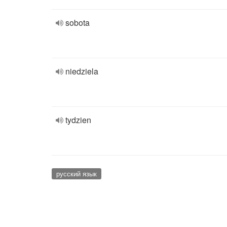
sobota
niedziela
tydzien
русский язык