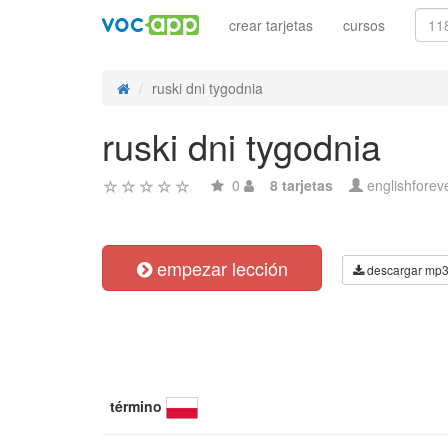
crear tarjetas
cursos
ruski dni tygodnia
ruski dni tygodnia
0
8 tarjetas
englishforev
empezar lección
descargar mp
término