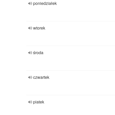
poniedziałek
wtorek
środa
czwartek
piatek