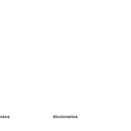
ursos
diccionarios
tudio inglés
tudio alemán