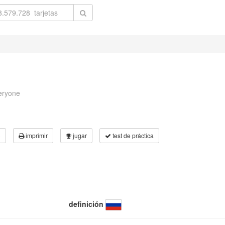
eryone
3
imprimir
jugar
test de práctica
definición