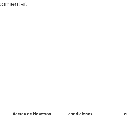
comentar.
Acerca de Nosotros
condiciones
c
nuestro equipo
100% Garantía
es
blog
política de privacidad
es