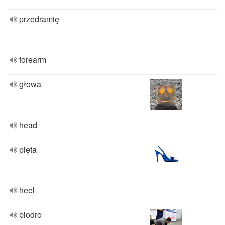
przedramię
forearm
głowa
head
pięta
heel
biodro