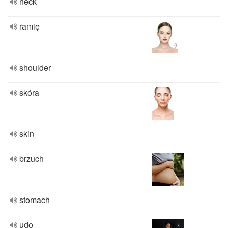
neck
ramię
shoulder
skóra
skin
brzuch
stomach
udo