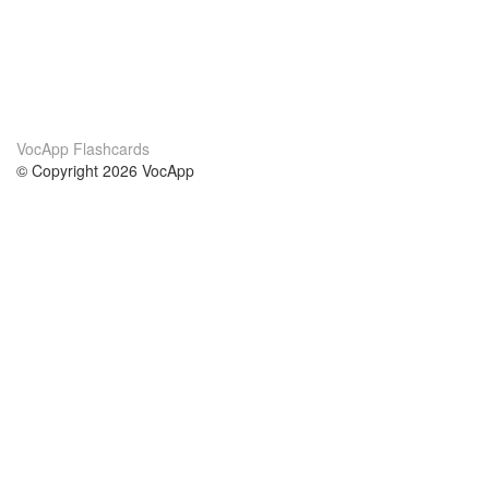
VocApp Flashcards
© Copyright 2026 VocApp
02-798 Mielczarskiego 8/58
Warsaw, Poland (EU)
Acerca de Nosotros
condiciones
nuestro equipo
100% Garantía
blog
política de privacidad