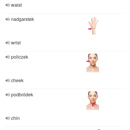
waist
nadgarstek
wrist
policzek
cheek
podbródek
chin