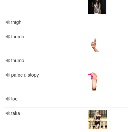
thigh
thumb
thumb
palec u stopy
toe
talia