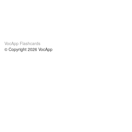
VocApp Flashcards
© Copyright 2026 VocApp
02-798 Mielczarskiego 8/58
Warsaw, Poland (EU)
Acerca de Nosotros
condiciones
nuestro equipo
100% Garantía