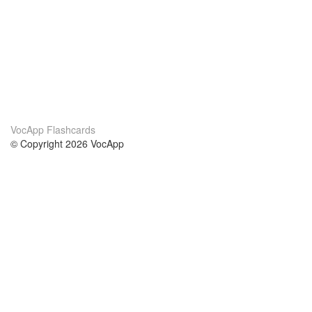
VocApp Flashcards
© Copyright 2026 VocApp
02-798 Mielczarskiego 8/58
Warsaw, Poland (EU)
Acerca de Nosotros
condiciones