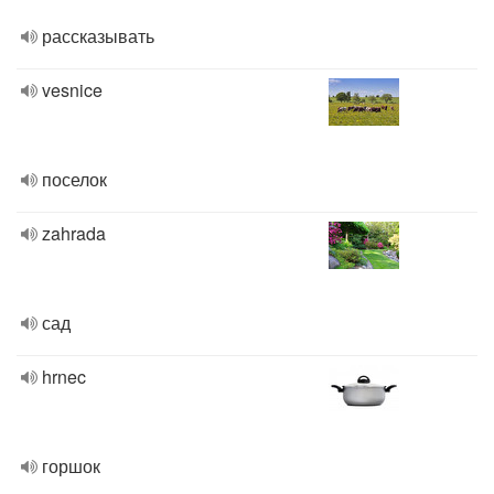
рассказывать
vesnice
поселок
zahrada
сад
hrnec
горшок