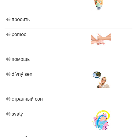
просить
pomoc
помощь
dívný sen
странный сон
svatý