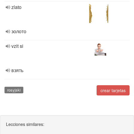
zlato
золото
vzit si
взять
rosyjski
crear tarjetas
Lecciones similares: