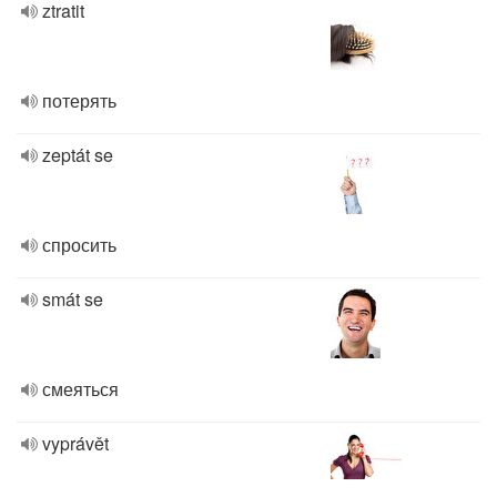
ztratit
потерять
zeptát se
спросить
smát se
смеяться
vyprávět