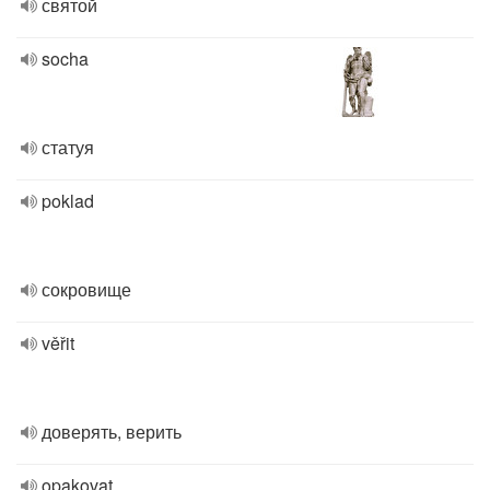
святой
socha
статуя
poklad
сокровище
věřit
доверять, верить
opakovat