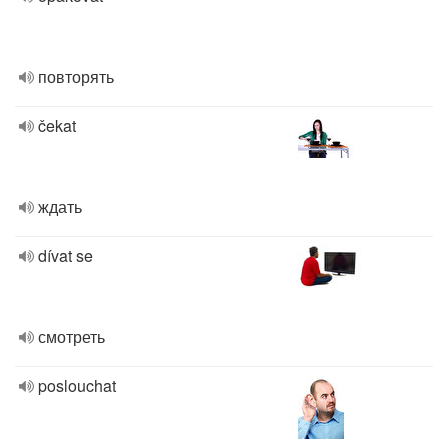
повторять
čekat
ждать
dívat se
смотреть
poslouchat