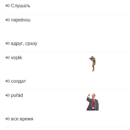
Слушать
najednou
вдруг, сразу
voják
солдат
pořád
все время