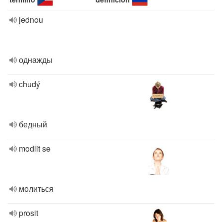
jednou
однажды
chudý
бедный
modlit se
молиться
prosit