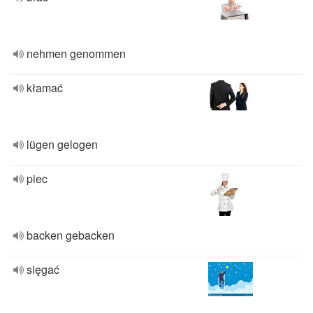
nehmen genommen
kłamać
lügen gelogen
piec
backen gebacken
sięgać