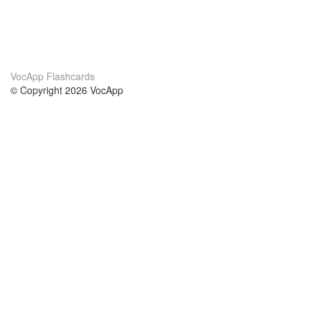
VocApp Flashcards
© Copyright 2026 VocApp
02-798 Mielczarskiego 8/58
Warsaw, Poland (EU)
Acerca de Nosotros
condiciones
nuestro equipo
100% Garantía
blog
política de privacidad
prácticas Erasmus+
condiciones