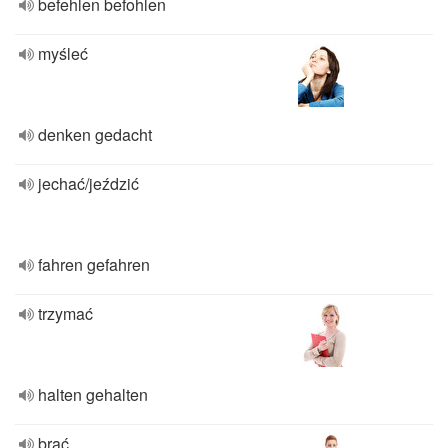
befehlen befohlen
myśleć
denken gedacht
jechać/jeździć
fahren gefahren
trzymać
halten gehalten
brać