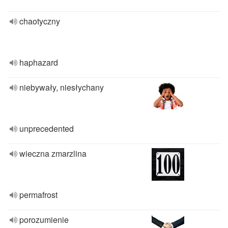
chaotyczny
haphazard
niebywały, niesłychany
unprecedented
wieczna zmarzlina
permafrost
porozumienie