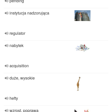
pending
instytucja nadzorująca
regulator
nabytek
acquisition
duże, wysokie
hefty
wzrost, poprawa