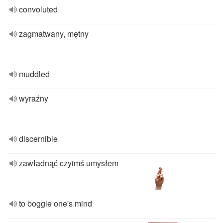
convoluted
zagmatwany, mętny
muddled
wyraźny
discernible
zawładnąć czyimś umysłem
to boggle one's mind