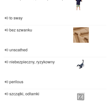
to sway
bez szwanku
unscathed
niebezpieczny, ryzykowny
perilous
szczątki, odłamki