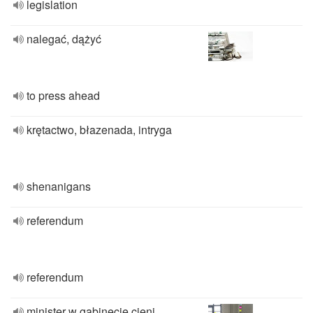
legislation
nalegać, dążyć
to press ahead
krętactwo, błazenada, intryga
shenanigans
referendum
referendum
minister w gabinecie cieni