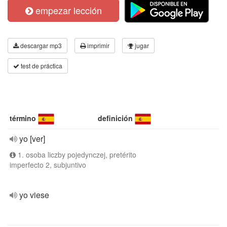
empezar lección
descargar mp3
imprimir
jugar
test de práctica
término
definición
yo [ver]
1. osoba liczby pojedynczej, pretérito
imperfecto 2, subjuntivo
yo viese