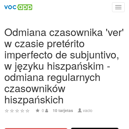
Toggl
navig
Odmiana czasownika 'ver'
w czasie pretérito
imperfecto de subjuntivo,
w języku hiszpańskim -
odmiana regularnych
czasowników
hiszpańskich
0
10 tarjetas
vacio