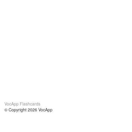
VocApp Flashcards
© Copyright 2026 VocApp
02-798 Mielczarskiego 8/58
Warsaw, Poland (EU)