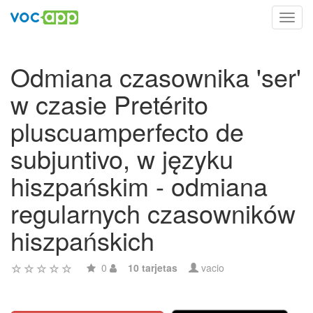
Toggl
navig
Odmiana czasownika 'ser'
w czasie Pretérito
pluscuamperfecto de
subjuntivo, w języku
hiszpańskim - odmiana
regularnych czasowników
hiszpańskich
0
10 tarjetas
vacio