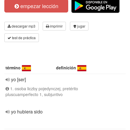
empezar lección
descargar mp3
imprimir
jugar
test de práctica
término
definición
yo [ser]
1. osoba liczby pojedynczej, pretérito
pluscuamperfecto 1, subjuntivo
yo hubiera sido