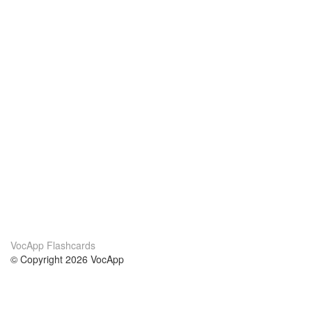
VocApp Flashcards
© Copyright 2026 VocApp
02-798 Mielczarskiego 8/58
Warsaw, Poland (EU)