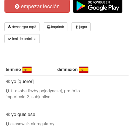
empezar lección
descargar mp3
imprimir
jugar
test de práctica
término
definición
yo [querer]
1. osoba liczby pojedynczej, pretérito
imperfecto 2, subjuntivo
yo quisiese
czasownik nieregularny