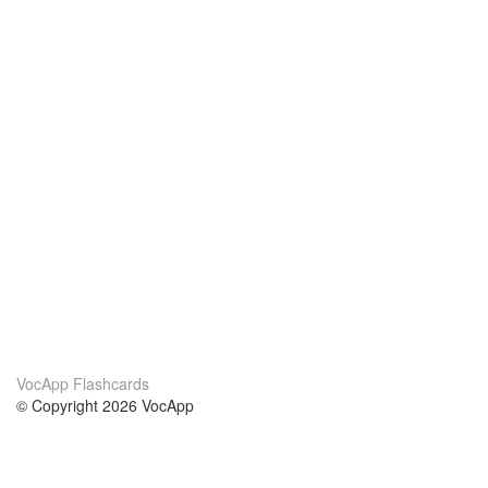
VocApp Flashcards
© Copyright 2026 VocApp
02-798 Mielczarskiego 8/58
Warsaw, Poland (EU)