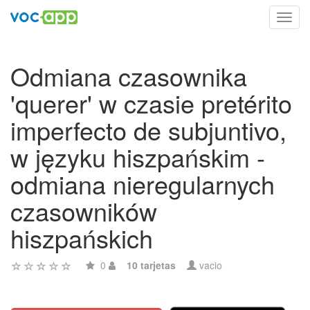
Toggl
navig
Odmiana czasownika
'querer' w czasie pretérito
imperfecto de subjuntivo,
w języku hiszpańskim -
odmiana nieregularnych
czasowników
hiszpańskich
0
10 tarjetas
vacio