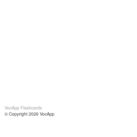
VocApp Flashcards
© Copyright 2026 VocApp
02-798 Mielczarskiego 8/58
Warsaw, Poland (EU)