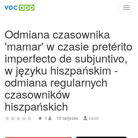
Toggl
navig
Odmiana czasownika
'mamar' w czasie pretérito
imperfecto de subjuntivo,
w języku hiszpańskim -
odmiana regularnych
czasowników
hiszpańskich
0
10 tarjetas
vacio