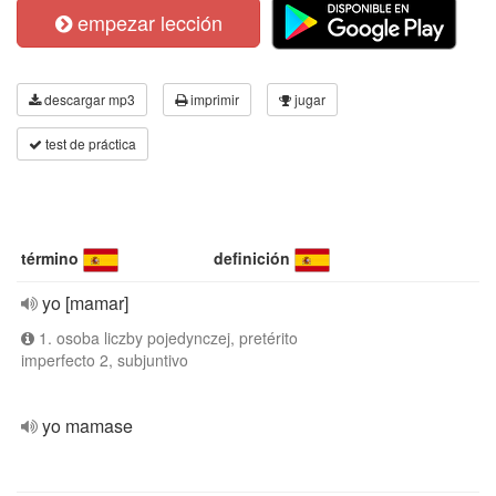
empezar lección
descargar mp3
imprimir
jugar
test de práctica
término
definición
yo [mamar]
1. osoba liczby pojedynczej, pretérito
imperfecto 2, subjuntivo
yo mamase