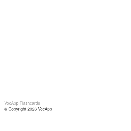
VocApp Flashcards
© Copyright 2026 VocApp
02-798 Mielczarskiego 8/58
Warsaw, Poland (EU)