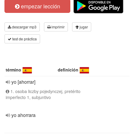
empezar lección
descargar mp3
imprimir
jugar
test de práctica
término
definición
yo [ahorrar]
1. osoba liczby pojedynczej, pretérito
imperfecto 1, subjuntivo
yo ahorrara