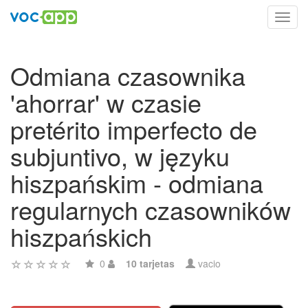
Toggl
navig
Odmiana czasownika
'ahorrar' w czasie
pretérito imperfecto de
subjuntivo, w języku
hiszpańskim - odmiana
regularnych czasowników
hiszpańskich
0
10 tarjetas
vacio