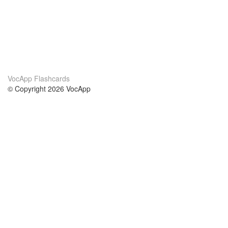
VocApp Flashcards
© Copyright 2026 VocApp
02-798 Mielczarskiego 8/58
Warsaw, Poland (EU)
Acerca de Nosotros
condiciones
nuestro equipo
100% Garantía