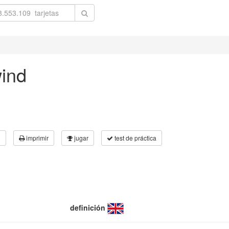
wind
3
imprimir
jugar
test de práctica
definición