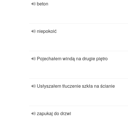
beton
niepokoić
Pojechałem windą na drugie piętro
Usłyszałem tłuczenie szkła na ścianie
zapukaj do drzwi