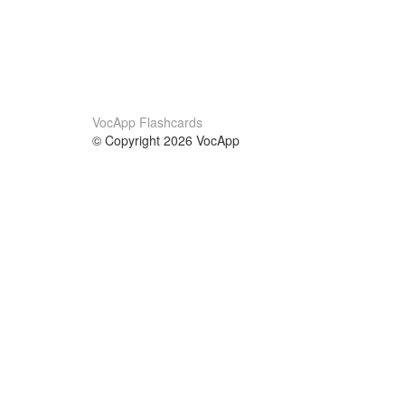
VocApp Flashcards
© Copyright 2026 VocApp
02-798 Mielczarskiego 8/58
Warsaw, Poland (EU)