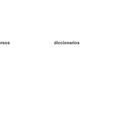
ursos
diccionarios
tudio inglés
tudio alemán
tudio francés
tudio ruso
tudio noruego
tudio sueco
h Programu Operacyjnego Inteligentny