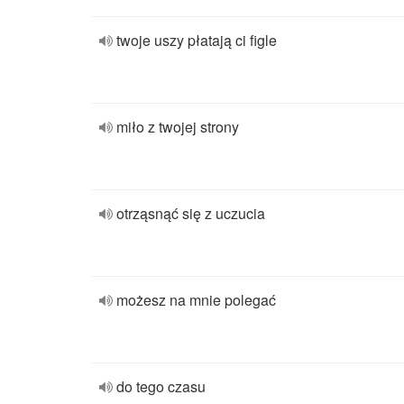
twoje uszy płatają ci figle
miło z twojej strony
otrząsnąć się z uczucia
możesz na mnie polegać
do tego czasu