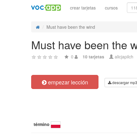
crear tarjetas
cursos
Must have been the wind
Must have been the 
0
10 tarjetas
alicjapilch
empezar lección
descargar mp
término