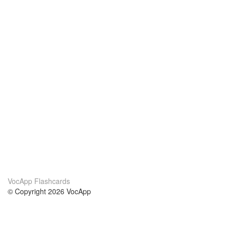
VocApp Flashcards
© Copyright 2026 VocApp
02-798 Mielczarskiego 8/58
Warsaw, Poland (EU)