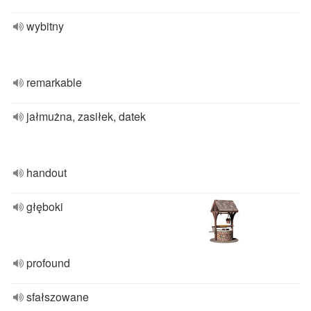
wybitny
remarkable
jałmużna, zasiłek, datek
handout
głęboki
profound
sfałszowane