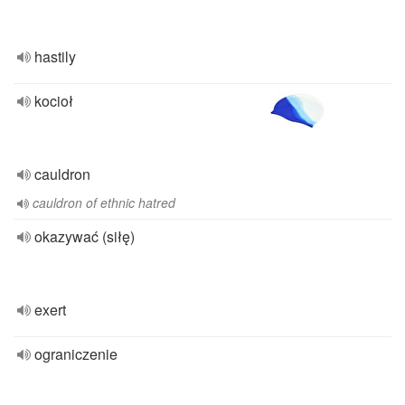
hastily
kocioł
cauldron
cauldron of ethnic hatred
okazywać (siłę)
exert
ograniczenie