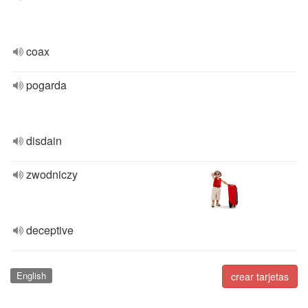
coax
pogarda
disdain
zwodniczy
deceptive
English
crear tarjetas