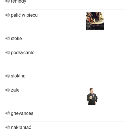
remedy
palić w piecu
stoke
podsycanie
stoking
żale
grievances
nakłaniać