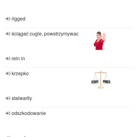
rigged
ściągać cugle, powstrzymywac
rein in
krzepko
stalwartly
odszkodowanie