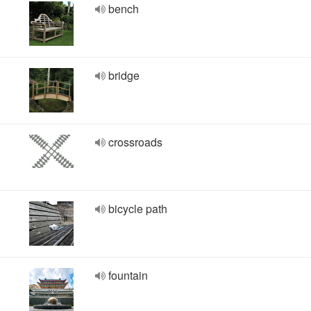
bench
bridge
crossroads
bicycle path
fountain