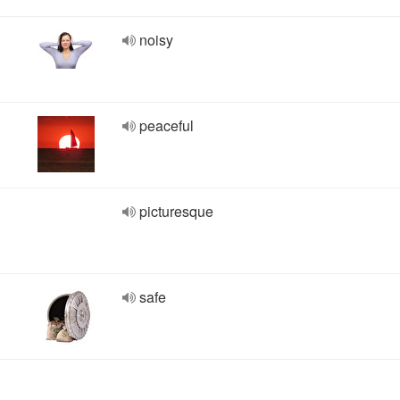
noisy
peaceful
picturesque
safe