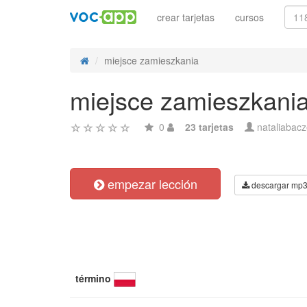
crear tarjetas
cursos
miejsce zamieszkania
miejsce zamieszkani
0
23 tarjetas
nataliabac
empezar lección
descargar mp
término