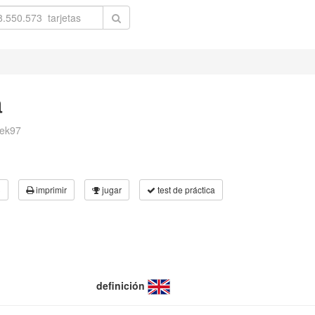
a
zek97
3
imprimir
jugar
test de práctica
definición