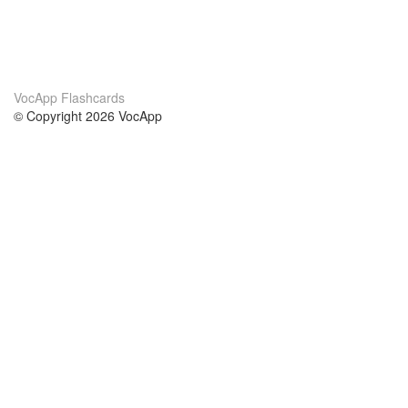
VocApp Flashcards
© Copyright 2026 VocApp
02-798 Mielczarskiego 8/58
Warsaw, Poland (EU)
Acerca de Nosotros
condiciones
nuestro equipo
100% Garantía
blog
política de privacidad
prácticas Erasmus+
condiciones