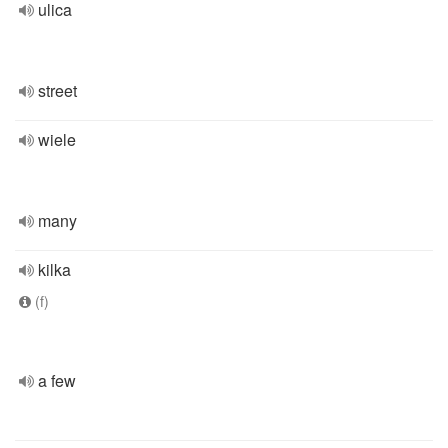
ulica
street
wiele
many
kilka
(f)
a few