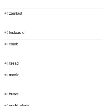
zamiast
instead of
chleb
bread
masło
butter
nosić, nieść