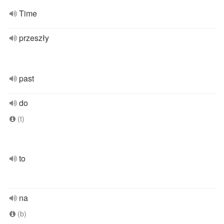
Time
przeszły
past
do
(t)
to
na
(b)