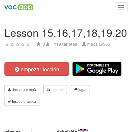
Toggl
navig
Lesson 15,16,17,18,19,20
0
119 tarjetas
madzia9965
empezar lección
descargar mp3
imprimir
jugar
test de práctica
término
definición