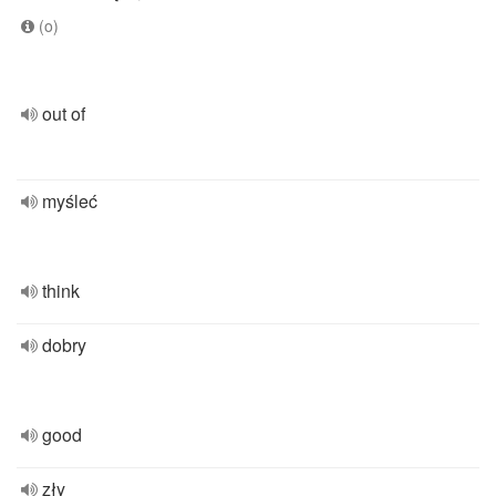
(o)
out of
myśleć
think
dobry
good
zły