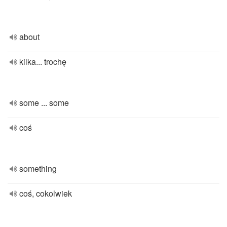
about
kilka... trochę
some ... some
coś
something
coś, cokolwiek