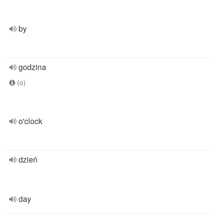
by
godzina
(o)
o'clock
dzień
day