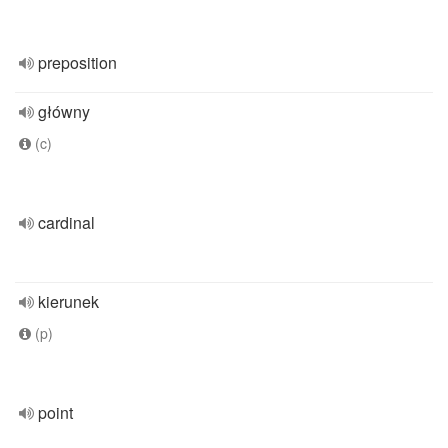
preposition
główny
(c)
cardinal
kierunek
(p)
point