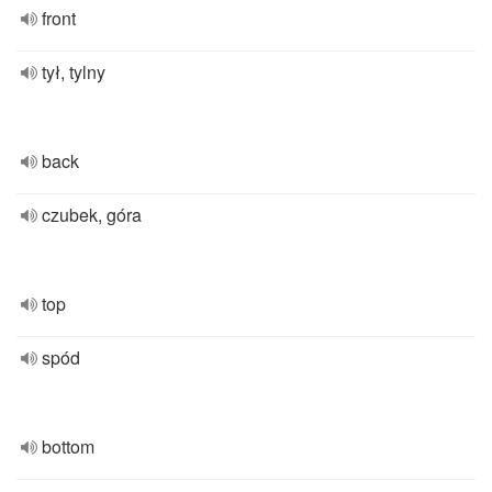
front
tył, tylny
back
czubek, góra
top
spód
bottom