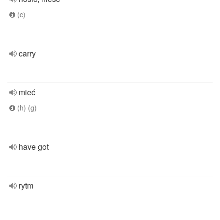
(c)
carry
mieć
(h) (g)
have got
rytm