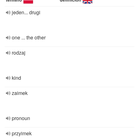
jeden... drugi
one ... the other
rodzaj
kind
zaimek
pronoun
przyimek