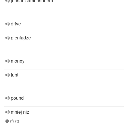
jechać samochodem
drive
pieniądze
money
funt
pound
mniej niż
(f) (t)