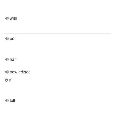
with
pół
half
powiedzieć
(t)
tell