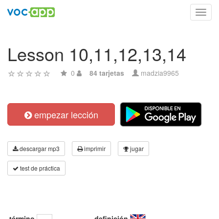
Toggl
navig
Lesson 10,11,12,13,14
0
84 tarjetas
madzia9965
empezar lección
descargar mp3
imprimir
jugar
test de práctica
término
definición