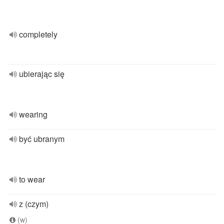
completely
ubierając się
wearing
być ubranym
to wear
z (czym)
(w)