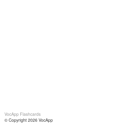
VocApp Flashcards
© Copyright 2026 VocApp
02-798 Mielczarskiego 8/58