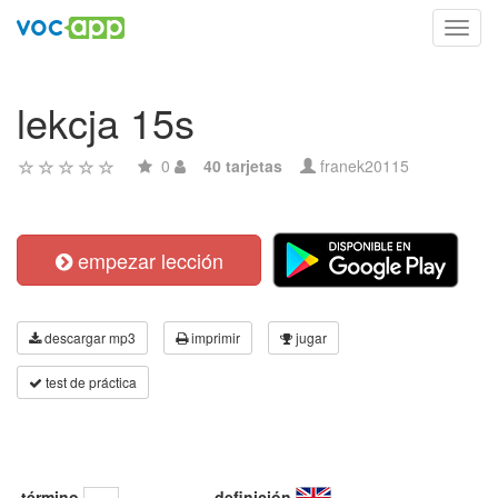
Toggl
navig
lekcja 15s
0
40 tarjetas
franek20115
empezar lección
descargar mp3
imprimir
jugar
test de práctica
término
definición