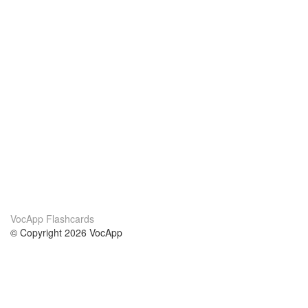
VocApp Flashcards
© Copyright 2026 VocApp
02-798 Mielczarskiego 8/58
Warsaw, Poland (EU)