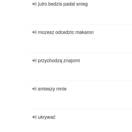
jutro bedzis padal snieg
mozesz odcedzic makaron
przychodzą znajomi
smieszy mnie
ukrywać