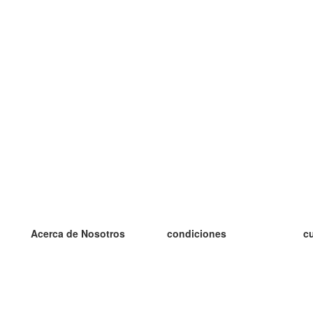
Acerca de Nosotros
condiciones
c
nuestro equipo
100% Garantía
es
blog
política de privacidad
es
prácticas Erasmus+
condiciones
es
prácticas a distancia
GDPR
es
es