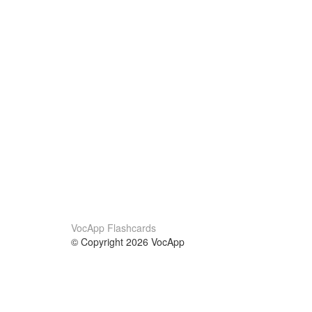
VocApp Flashcards
© Copyright 2026 VocApp
02-798 Mielczarskiego 8/58
Warsaw, Poland (EU)