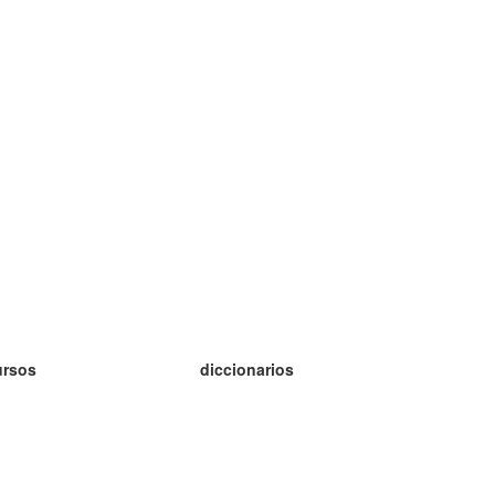
ursos
diccionarios
tudio inglés
tudio alemán
tudio francés
tudio ruso
tudio noruego