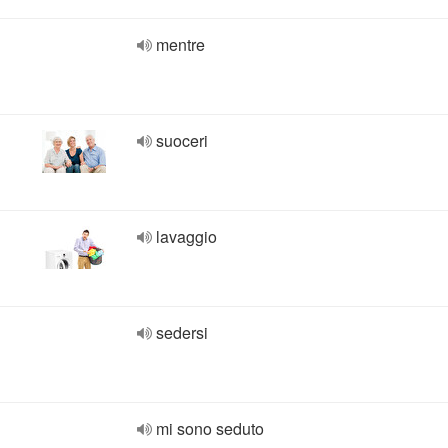
mentre
suoceri
lavaggio
sedersi
mi sono seduto