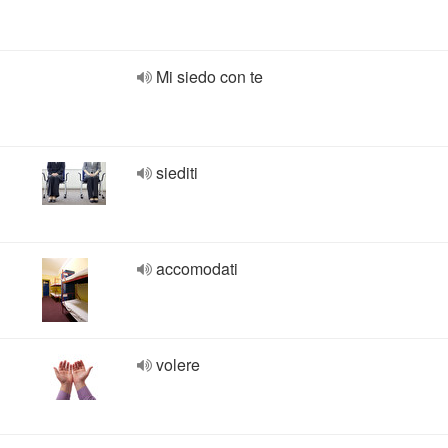
Mi siedo con te
siediti
accomodati
volere