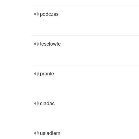
podczas
tesciowie
pranie
siadać
usiadlem