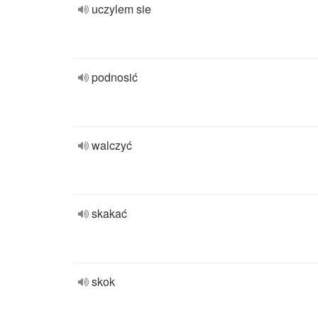
uczylem sie
podnosić
walczyć
skakać
skok