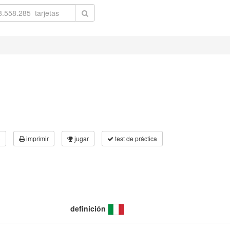
3
imprimir
jugar
test de práctica
definición