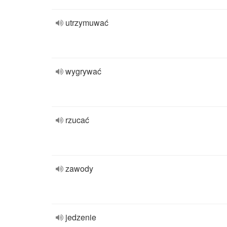
utrzymuwać
wygrywać
rzucać
zawody
jedzenie