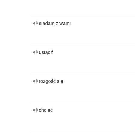
siadam z wami
usiądź
rozgość się
chcieć