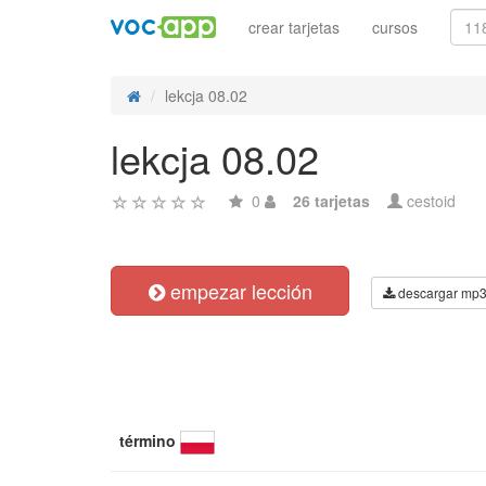
crear tarjetas
cursos
lekcja 08.02
lekcja 08.02
0
26 tarjetas
cestoid
empezar lección
descargar mp
término