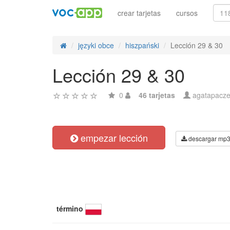
crear tarjetas
cursos
języki obce
hiszpański
Lección 29 & 30
Lección 29 & 30
0
46 tarjetas
agatapacz
empezar lección
descargar mp
término