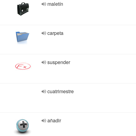
maletín
carpeta
suspender
cuatrimestre
añadir