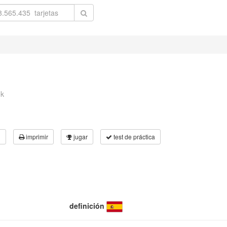
ek
3
imprimir
jugar
test de práctica
definición