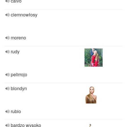
calvo
ciemnowłosy
moreno
rudy
pelirrojo
blondyn
rubio
bardzo wysoko