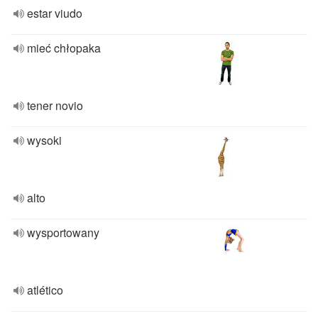
estar viudo
mieć chłopaka
tener novio
wysoki
alto
wysportowany
atlético