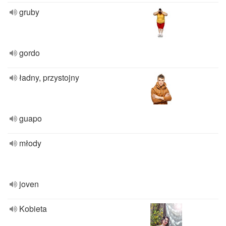
gruby
gordo
ładny, przystojny
guapo
młody
joven
Kobieta