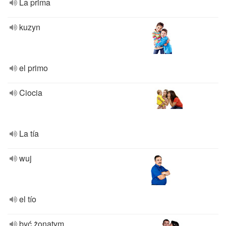
La prima
kuzyn
el primo
Ciocia
La tía
wuj
el tío
być żonatym