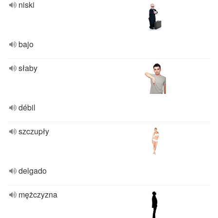
niski
bajo
słaby
débil
szczupły
delgado
mężczyzna