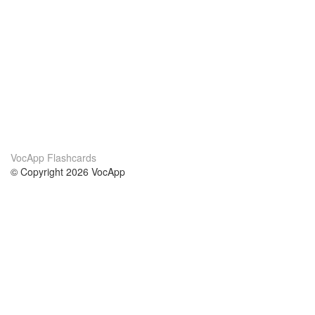
VocApp Flashcards
© Copyright 2026 VocApp
02-798 Mielczarskiego 8/58
Warsaw, Poland (EU)