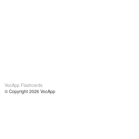
VocApp Flashcards
© Copyright 2026 VocApp
02-798 Mielczarskiego 8/58
Warsaw, Poland (EU)