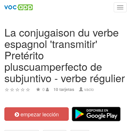
Toggl
navig
La conjugaison du verbe
espagnol 'transmitir'
Pretérito
pluscuamperfecto de
subjuntivo - verbe régulier
0
10 tarjetas
vacio
empezar lección