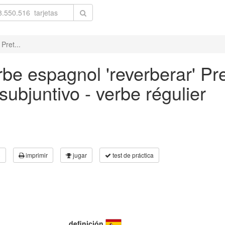
Pret...
be espagnol 'reverberar' Pre
ubjuntivo - verbe régulier
3
imprimir
jugar
test de práctica
definición