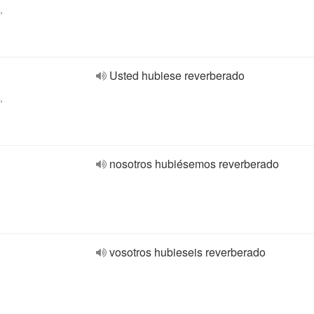
,
Usted hubiese reverberado
,
nosotros hubiésemos reverberado
vosotros hubieseis reverberado