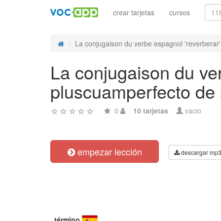
crear tarjetas
cursos
La conjugaison du verbe espagnol 'reverberar' 
La conjugaison du ver
pluscuamperfecto de s
0
10 tarjetas
vacio
empezar lección
descargar mp
término