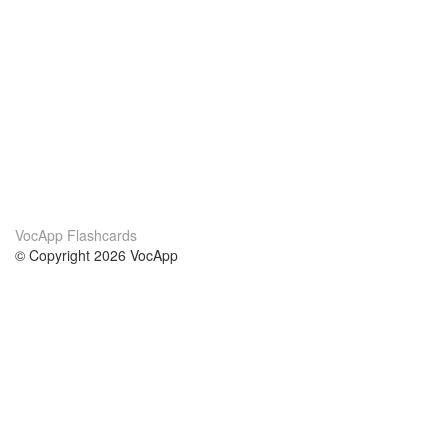
VocApp Flashcards
© Copyright 2026 VocApp
02-798 Mielczarskiego 8/58
Warsaw, Poland (EU)