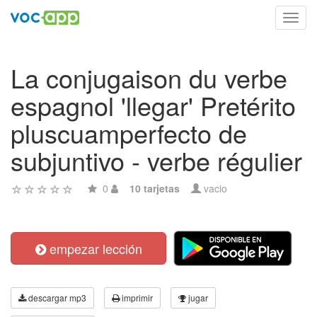
Toggl
navig
La conjugaison du verbe
espagnol 'llegar' Pretérito
pluscuamperfecto de
subjuntivo - verbe régulier
0
10 tarjetas
vacio
empezar lección
descargar mp3
imprimir
jugar