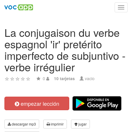
Toggl
navig
La conjugaison du verbe
espagnol 'ir' pretérito
imperfecto de subjuntivo -
verbe irrégulier
0
10 tarjetas
vacio
empezar lección
descargar mp3
imprimir
jugar