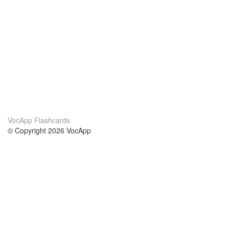
VocApp Flashcards
© Copyright 2026 VocApp
02-798 Mielczarskiego 8/58
Warsaw, Poland (EU)