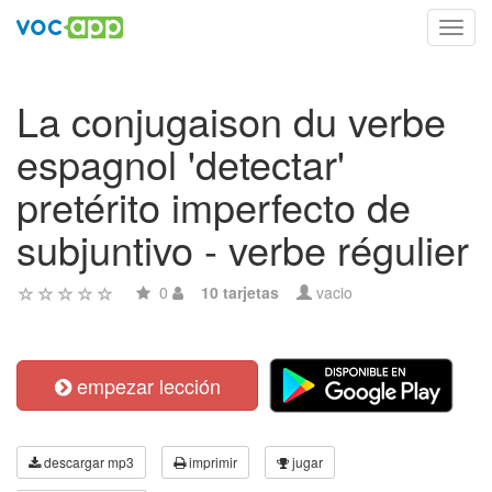
Toggl
navig
La conjugaison du verbe
espagnol 'detectar'
pretérito imperfecto de
subjuntivo - verbe régulier
0
10 tarjetas
vacio
empezar lección
descargar mp3
imprimir
jugar