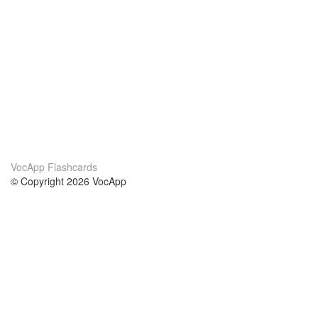
VocApp Flashcards
© Copyright 2026 VocApp
02-798 Mielczarskiego 8/58
Warsaw, Poland (EU)