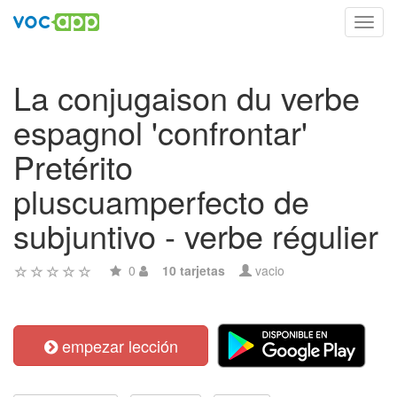
Toggl
navig
La conjugaison du verbe
espagnol 'confrontar'
Pretérito
pluscuamperfecto de
subjuntivo - verbe régulier
0
10 tarjetas
vacio
empezar lección