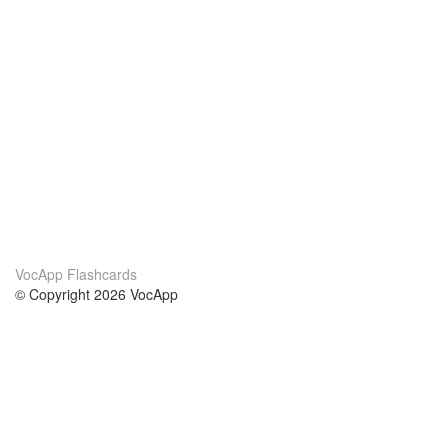
VocApp Flashcards
© Copyright 2026 VocApp
02-798 Mielczarskiego 8/58
Warsaw, Poland (EU)