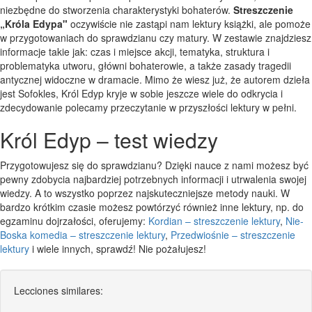
niezbędne do stworzenia charakterystyki bohaterów.
Streszczenie
„Króla Edypa"
oczywiście nie zastąpi nam lektury książki, ale pomoże
w przygotowaniach do sprawdzianu czy matury. W zestawie znajdziesz
informacje takie jak: czas i miejsce akcji, tematyka, struktura i
problematyka utworu, główni bohaterowie, a także zasady tragedii
antycznej widoczne w dramacie. Mimo że wiesz już, że autorem dzieła
jest Sofokles, Król Edyp kryje w sobie jeszcze wiele do odkrycia i
zdecydowanie polecamy przeczytanie w przyszłości lektury w pełni.
Król Edyp – test wiedzy
Przygotowujesz się do sprawdzianu? Dzięki nauce z nami możesz być
pewny zdobycia najbardziej potrzebnych informacji i utrwalenia swojej
wiedzy. A to wszystko poprzez najskuteczniejsze metody nauki. W
bardzo krótkim czasie możesz powtórzyć również inne lektury, np. do
egzaminu dojrzałości, oferujemy:
Kordian – streszczenie lektury
,
Nie-
Boska komedia – streszczenie lektury
,
Przedwiośnie – streszczenie
lektury
i wiele innych, sprawdź! Nie pożałujesz!
Lecciones similares: