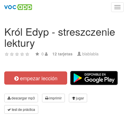
Toggl
navig
Król Edyp - streszczenie
lektury
0
12 tarjetas
blablabla
empezar lección
descargar mp3
imprimir
jugar
test de práctica