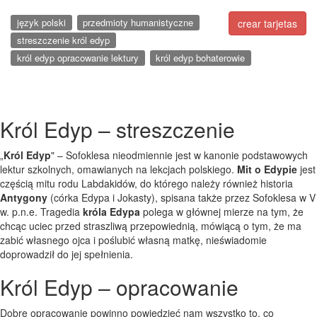
język polski
przedmioty humanistyczne
crear tarjetas
streszczenie król edyp
król edyp opracowanie lektury
król edyp bohaterowie
Król Edyp – streszczenie
„
Król Edyp
" – Sofoklesa nieodmiennie jest w kanonie podstawowych
lektur szkolnych, omawianych na lekcjach polskiego.
Mit o Edypie
jest
częścią mitu rodu Labdakidów, do którego należy również historia
Antygony
(córka Edypa i Jokasty), spisana także przez Sofoklesa w V
w. p.n.e. Tragedia
króla Edypa
polega w głównej mierze na tym, że
chcąc uciec przed straszliwą przepowiednią, mówiącą o tym, że ma
zabić własnego ojca i poślubić własną matkę, nieświadomie
doprowadził do jej spełnienia.
Król Edyp – opracowanie
Dobre opracowanie powinno powiedzieć nam wszystko to, co