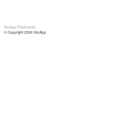
VocApp Flashcards
© Copyright 2026 VocApp
02-798 Mielczarskiego 8/58
Warsaw, Poland (EU)
Acerca de Nosotros
condiciones
nuestro equipo
100% Garantía
blog
política de privacidad
prácticas Erasmus+
condiciones