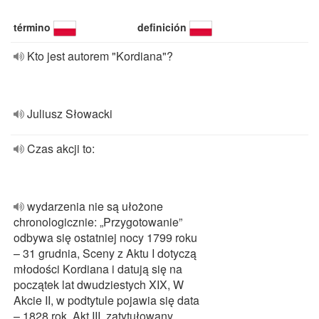
término
definición
Kto jest autorem "Kordiana"?
Juliusz Słowacki
Czas akcji to:
wydarzenia nie są ułożone
chronologicznie: „Przygotowanie”
odbywa się ostatniej nocy 1799 roku
– 31 grudnia, Sceny z Aktu I dotyczą
młodości Kordiana i datują się na
początek lat dwudziestych XIX, W
Akcie II, w podtytule pojawia się data
– 1828 rok. Akt III, zatytułowany