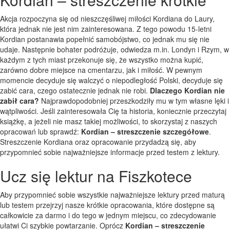
Akcja rozpoczyna się od nieszczęśliwej miłości Kordiana do Laury,
która jednak nie jest nim zainteresowana. Z tego powodu 15-letni
Kordian postanawia popełnić samobójstwo, co jednak mu się nie
udaje. Następnie bohater podróżuje, odwiedza m.in. Londyn i Rzym, w
każdym z tych miast przekonuje się, że wszystko można kupić,
zarówno dobre miejsce na cmentarzu, jak i miłość. W pewnym
momencie decyduje się walczyć o niepodległość Polski, decyduje się
zabić cara, czego ostatecznie jednak nie robi.
Dlaczego Kordian nie
zabił cara?
Najprawdopodobniej przeszkodziły mu w tym własne lęki i
wątpliwości. Jeśli zainteresowała Cię ta historia, koniecznie przeczytaj
książkę, a jeżeli nie masz takiej możliwości, to skorzystaj z naszych
opracowań lub sprawdź:
Kordian – streszczenie szczegółowe
.
Streszczenie Kordiana oraz opracowanie przydadzą się, aby
przypomnieć sobie najważniejsze informacje przed testem z lektury.
Ucz się lektur na Fiszkotece
Aby przypomnieć sobie wszystkie najważniejsze lektury przed maturą
lub testem przejrzyj nasze krótkie opracowania, które dostępne są
całkowicie za darmo i do tego w jednym miejscu, co zdecydowanie
ułatwi Ci szybkie powtarzanie. Oprócz
Kordian – streszczenie