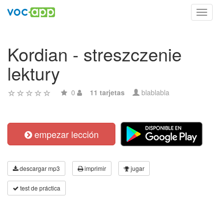
Toggl
navig
Kordian - streszczenie
lektury
0
11 tarjetas
blablabla
empezar lección
descargar mp3
imprimir
jugar
test de práctica