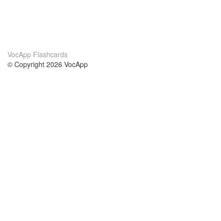
VocApp Flashcards
© Copyright 2026 VocApp
02-798 Mielczarskiego 8/58
Warsaw, Poland (EU)
Acerca de Nosotros
condiciones
nuestro equipo
100% Garantía
blog
política de privacidad
prácticas Erasmus+
condiciones