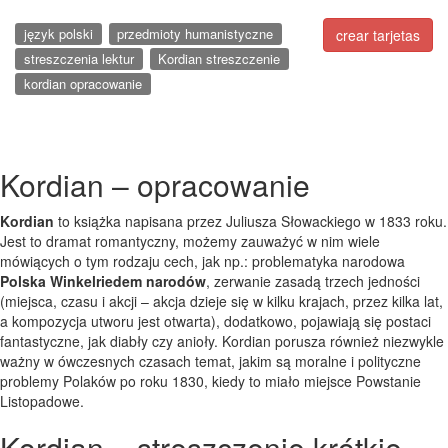
język polski
przedmioty humanistyczne
crear tarjetas
streszczenia lektur
Kordian streszczenie
kordian opracowanie
Kordian – opracowanie
Kordian
to książka napisana przez Juliusza Słowackiego w 1833 roku.
Jest to dramat romantyczny, możemy zauważyć w nim wiele
mówiących o tym rodzaju cech, jak np.: problematyka narodowa
Polska Winkelriedem narodów
, zerwanie zasadą trzech jedności
(miejsca, czasu i akcji – akcja dzieje się w kilku krajach, przez kilka lat,
a kompozycja utworu jest otwarta), dodatkowo, pojawiają się postaci
fantastyczne, jak diabły czy anioły. Kordian porusza również niezwykle
ważny w ówczesnych czasach temat, jakim są moralne i polityczne
problemy Polaków po roku 1830, kiedy to miało miejsce Powstanie
Listopadowe.
Kordian – streszczenie krótkie