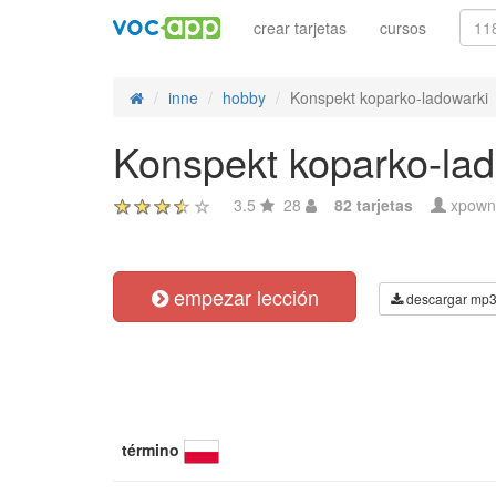
crear tarjetas
cursos
inne
hobby
Konspekt koparko-ladowarki
Konspekt koparko-lad
3.5
28
82 tarjetas
xpown
empezar lección
descargar mp
término