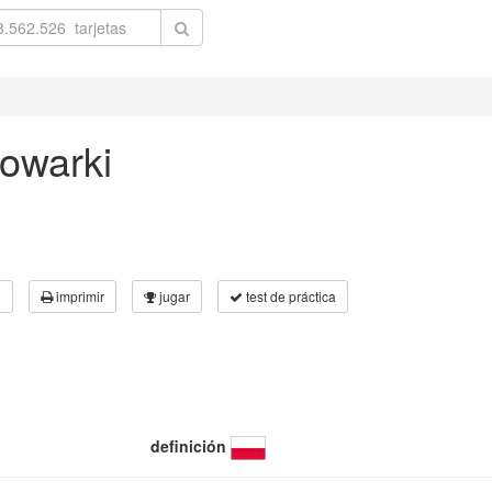
owarki
3
imprimir
jugar
test de práctica
definición