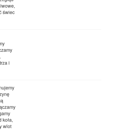
aliwowe,
ć świec
amy
eczamy
,
rza i
onujemy
zynę
gą
łączamy
ągamy
 koła,
 wlot