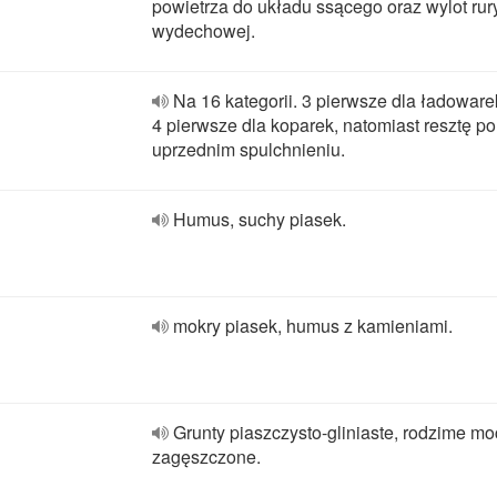
powietrza do układu ssącego oraz wylot rur
wydechowej.
Na 16 kategorii. 3 pierwsze dla ładoware
4 pierwsze dla koparek, natomiast resztę po
uprzednim spulchnieniu.
Humus, suchy piasek.
mokry piasek, humus z kamieniami.
Grunty piaszczysto-gliniaste, rodzime m
zagęszczone.