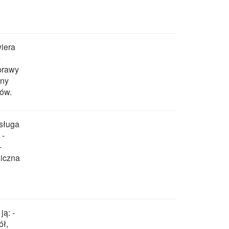
wiera
e
prawy
iny
rów.
bsługa
 -
-
iczna
ją: -
ół,