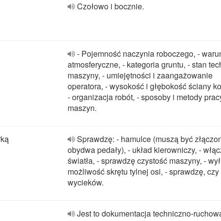
Czołowo i bocznie.
- Pojemność naczynia roboczego, - waru
atmosferyczne, - kategoria gruntu, - stan te
maszyny, - umiejętności i zaangażowanie
operatora, - wysokość i głębokość ściany k
- organizacja robót, - sposoby i metody prac
maszyn.
rką
Sprawdzę: - hamulce (muszą być złączo
obydwa pedały), - układ kierowniczy, - włą
światła, - sprawdzę czystość maszyny, - wy
możliwość skrętu tylnej osi, - sprawdzę, czy
wycieków.
Jest to dokumentacja techniczno-ruchow