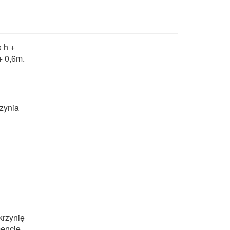
x h +
 + 0,6m.
rzynia
krzynię
encie