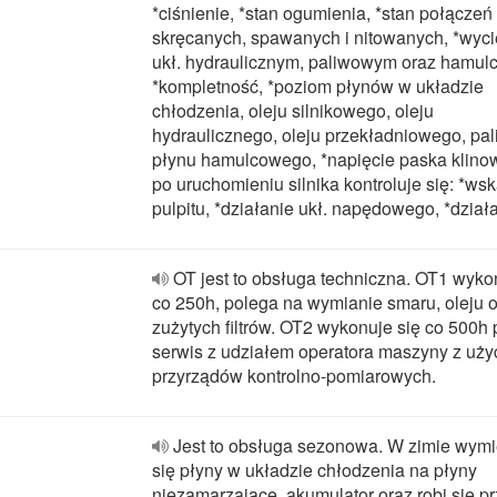
*ciśnienie, *stan ogumienia, *stan połączeń
skręcanych, spawanych i nitowanych, *wyci
ukł. hydraulicznym, paliwowym oraz hamu
*kompletność, *poziom płynów w układzie
chłodzenia, oleju silnikowego, oleju
hydraulicznego, oleju przekładniowego, pal
płynu hamulcowego, *napięcie paska klinow
po uruchomieniu silnika kontroluje się: *ws
pulpitu, *działanie ukł. napędowego, *dział
OT jest to obsługa techniczna. OT1 wyko
co 250h, polega na wymianie smaru, oleju 
zużytych filtrów. OT2 wykonuje się co 500h 
serwis z udziałem operatora maszyny z uż
przyrządów kontrolno-pomiarowych.
Jest to obsługa sezonowa. W zimie wymi
się płyny w układzie chłodzenia na płyny
niezamarzające, akumulator oraz robi się p