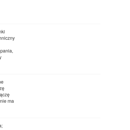
nki
chniczny
opania,
y
ne
czę
łączę
 nie ma
a;