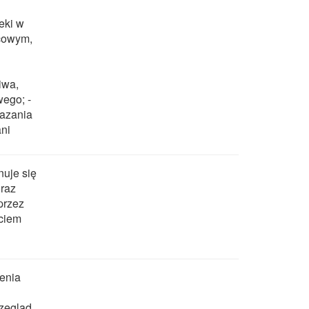
eki w
lcowym,
iwa,
ego; -
kazania
ani
nuje się
oraz
przez
yciem
enia
rzegląd