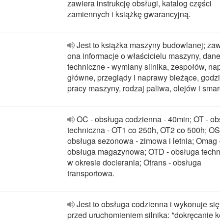
zawiera instrukcję obsługi, katalog części
zamiennych i książkę gwarancyjną.
Jest to książka maszyny budowlanej; za
ona informacje o właścicielu maszyny, dan
techniczne - wymiany silnika, zespołów, na
główne, przeglądy i naprawy bieżące, godz
pracy maszyny, rodzaj paliwa, olejów i sma
OC - obsługa codzienna - 40min; OT - o
techniczna - OT1 co 250h, OT2 co 500h; OS
obsługa sezonowa - zimowa i letnia; Omag 
obsługa magazynowa; OTD - obsługa techn
w okresie docierania; Otrans - obsługa
transportowa.
Jest to obsługa codzienna i wykonuje się 
przed uruchomieniem silnika: *dokręcanie k