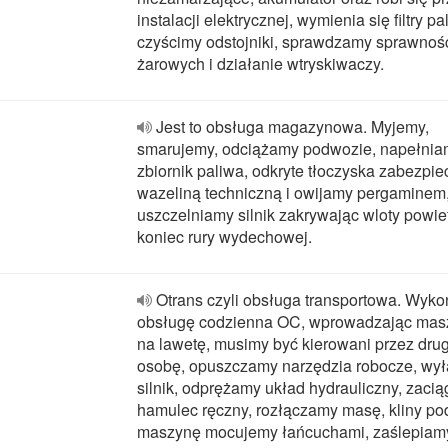
instalacji elektrycznej, wymienia się filtry p
czyścimy odstojniki, sprawdzamy sprawnoś
żarowych i działanie wtryskiwaczy.
Jest to obsługa magazynowa. Myjemy,
smarujemy, odciążamy podwozie, napełni
zbiornik paliwa, odkryte tłoczyska zabezpi
wazeliną techniczną i owijamy pergaminem
uszczelniamy silnik zakrywając wloty powiet
koniec rury wydechowej.
Otrans czyli obsługa transportowa. Wyk
obsługę codzienna OC, wprowadzając mas
na lawetę, musimy być kierowani przez dru
osobę, opuszczamy narzędzia robocze, wy
silnik, odprężamy układ hydrauliczny, zaci
hamulec ręczny, rozłączamy masę, kliny pod
maszynę mocujemy łańcuchami, zaślepiamy