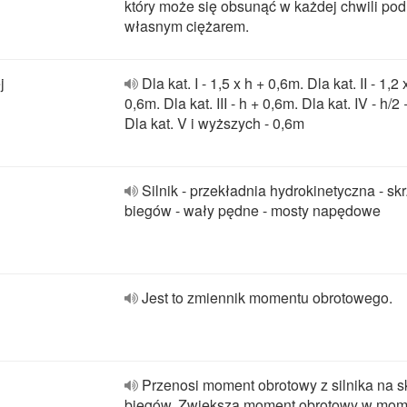
który może się obsunąć w każdej chwili pod
własnym ciężarem.
j
Dla kat. I - 1,5 x h + 0,6m. Dla kat. II - 1,2 
0,6m. Dla kat. III - h + 0,6m. Dla kat. IV - h/2
Dla kat. V i wyższych - 0,6m
Silnik - przekładnia hydrokinetyczna - sk
biegów - wały pędne - mosty napędowe
Jest to zmiennik momentu obrotowego.
Przenosi moment obrotowy z silnika na s
biegów. Zwieksza moment obrotowy w mom