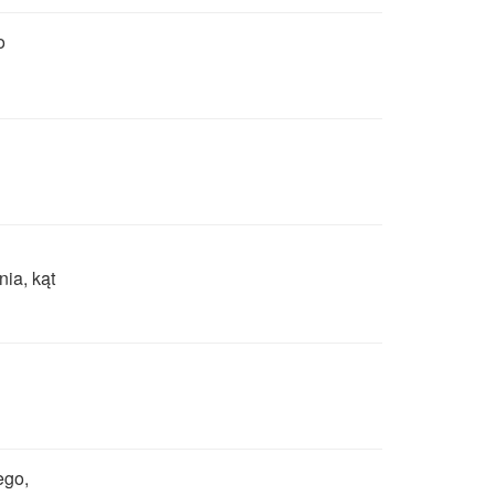
o
nia, kąt
ego,