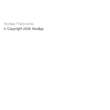
VocApp Flashcards
© Copyright 2026 VocApp
02-798 Mielczarskiego 8/58
Warsaw, Poland (EU)
Acerca de Nosotros
condiciones
nuestro equipo
100% Garantía
blog
política de privacidad
prácticas Erasmus+
condiciones
prácticas a distancia
GDPR