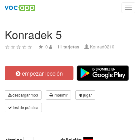
Toggl
navig
Konradek 5
0
11 tarjetas
Konrad0210
empezar lección
descargar mp3
imprimir
jugar
test de práctica
término
definición