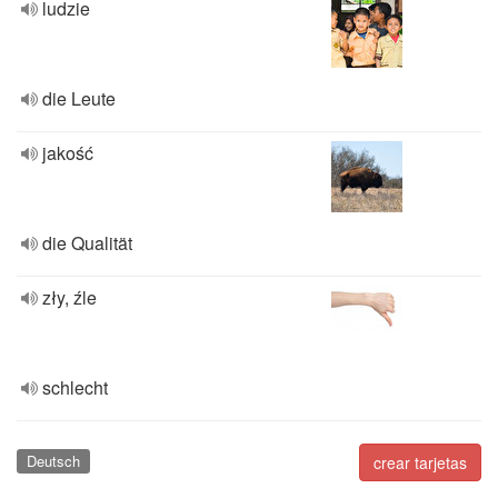
ludzie
die Leute
jakość
die Qualität
zły, źle
schlecht
Deutsch
crear tarjetas