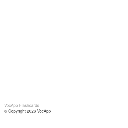
VocApp Flashcards
© Copyright 2026 VocApp
02-798 Mielczarskiego 8/58