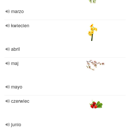
marzo
kwiecien
abril
maj
mayo
czerwiec
junio