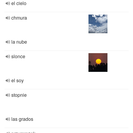
el cielo
chmura
la nube
slonce
el soy
stopnie
las grados