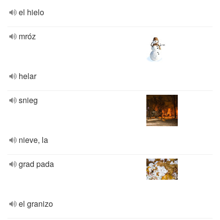
el hielo
mróz
helar
snieg
nieve, la
grad pada
el granizo