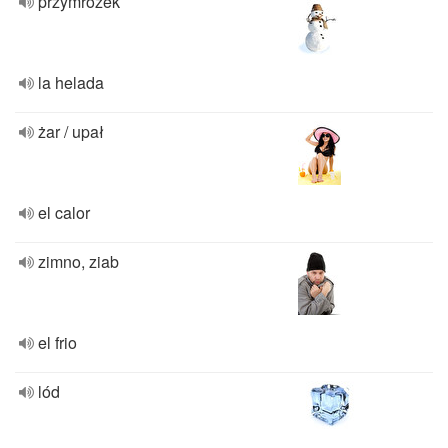
przymrozek
la helada
żar / upał
el calor
zimno, ziab
el frio
lód