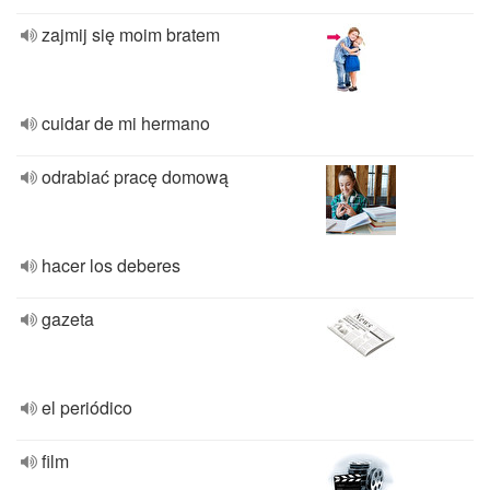
zajmij się moim bratem
cuidar de mi hermano
odrabiać pracę domową
hacer los deberes
gazeta
el periódico
film