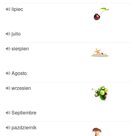
lipiec
julio
sierpien
Agosto
wrzesien
Septiembre
pazdziernik