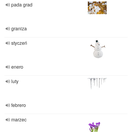
pada grad
graniza
styczeń
enero
luty
febrero
marzec