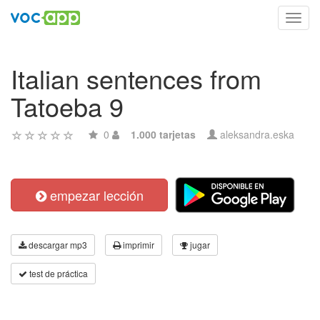
Toggl
navig
Italian sentences from
Tatoeba 9
0
1.000 tarjetas
aleksandra.eska
empezar lección
descargar mp3
imprimir
jugar
test de práctica