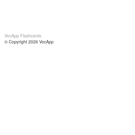
VocApp Flashcards
© Copyright 2026 VocApp
02-798 Mielczarskiego 8/58
Warsaw, Poland (EU)
Acerca de Nosotros
condiciones
nuestro equipo
100% Garantía
blog
política de privacidad
prácticas Erasmus+
condiciones