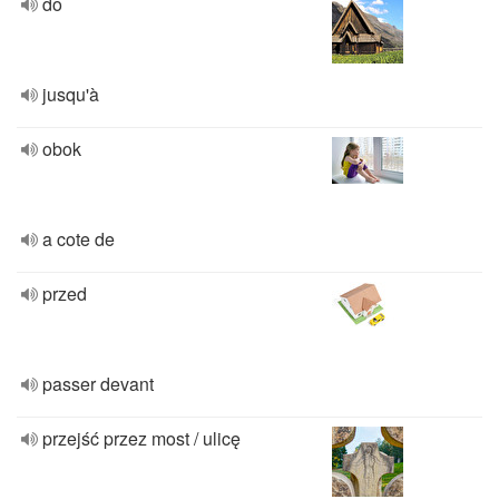
do
jusqu'à
obok
a cote de
przed
passer devant
przejść przez most / ulicę