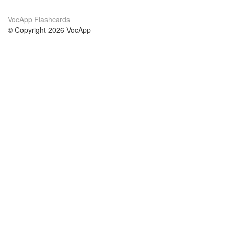
VocApp Flashcards
© Copyright 2026 VocApp
02-798 Mielczarskiego 8/58
Warsaw, Poland (EU)
Acerca de Nosotros
condiciones
nuestro equipo
100% Garantía
blog
política de privacidad
prácticas Erasmus+
condiciones
prácticas a distancia
GDPR
Contacto
cursos
contáctanos