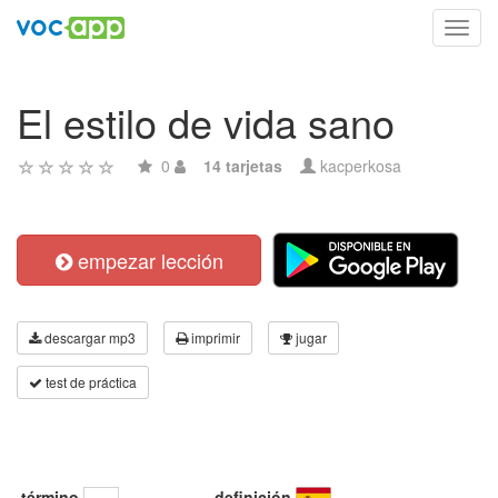
Toggl
navig
El estilo de vida sano
0
14 tarjetas
kacperkosa
empezar lección
descargar mp3
imprimir
jugar
test de práctica
término
definición