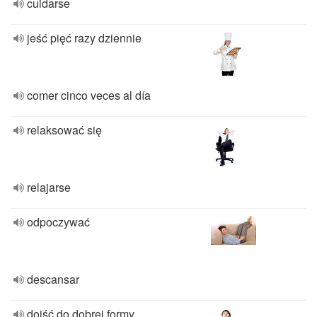
cuidarse
jeść pięć razy dziennie
comer cinco veces al día
relaksować się
relajarse
odpoczywać
descansar
dojść do dobrej formy