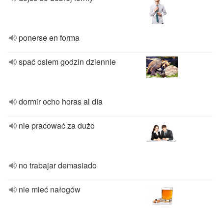
ponerse en forma
spać osiem godzin dziennie
dormir ocho horas al día
nie pracować za dużo
no trabajar demasiado
nie mieć nałogów