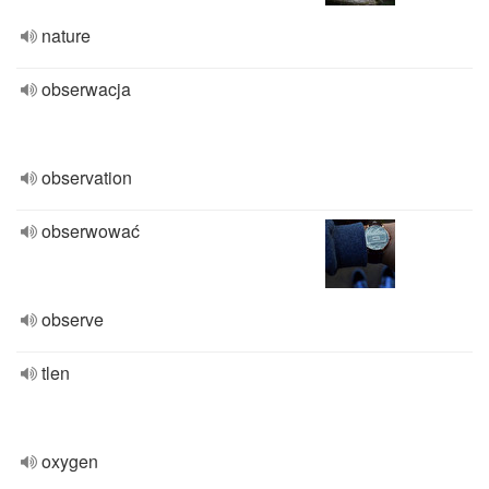
nature
obserwacja
observation
obserwować
observe
tlen
oxygen