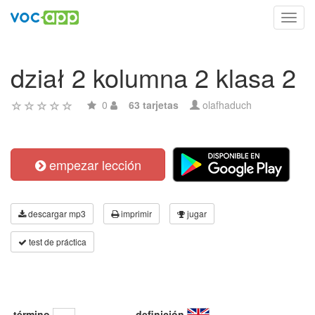
Toggl
navig
dział 2 kolumna 2 klasa 2
0
63 tarjetas
olafhaduch
empezar lección
descargar mp3
imprimir
jugar
test de práctica
término
definición