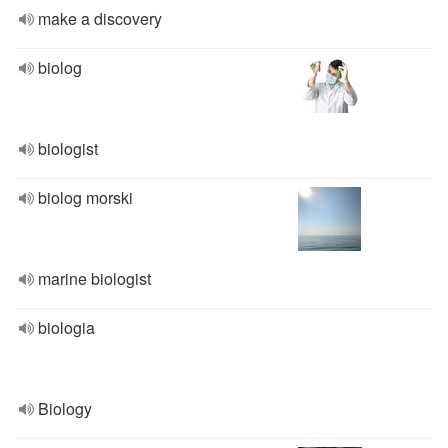
make a discovery
biolog
biologist
biolog morski
marine biologist
biologia
Biology