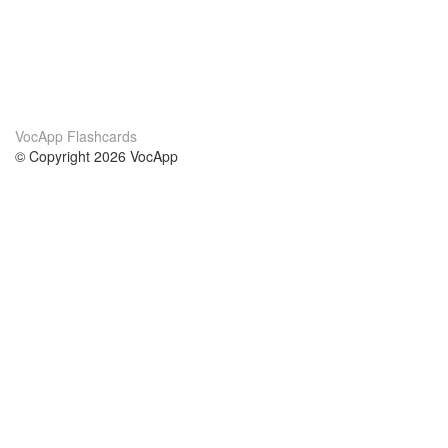
VocApp Flashcards
© Copyright 2026 VocApp
02-798 Mielczarskiego 8/58
Warsaw, Poland (EU)
Acerca de Nosotros
condiciones
nuestro equipo
100% Garantía
blog
política de privacidad