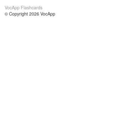
VocApp Flashcards
© Copyright 2026 VocApp
02-798 Mielczarskiego 8/58
Warsaw, Poland (EU)
Acerca de Nosotros
condiciones
nuestro equipo
100% Garantía
blog
política de privacidad
prácticas Erasmus+
condiciones
prácticas a distancia
GDPR
Contacto
cursos
contáctanos
estudio inglés