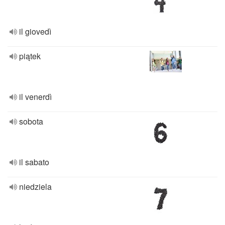
il giovedì
piątek
il venerdì
sobota
il sabato
niedziela