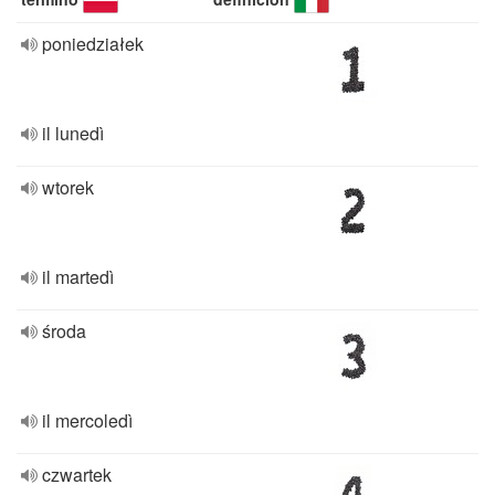
poniedziałek
il lunedì
wtorek
il martedì
środa
il mercoledì
czwartek