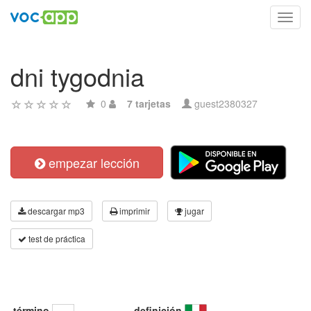
Toggl
navig
dni tygodnia
0
7 tarjetas
guest2380327
empezar lección
descargar mp3
imprimir
jugar
test de práctica
término
definición