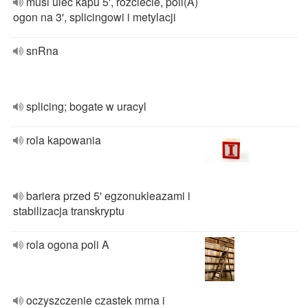
musi ulec kapu 5', rozciecie, poli(A)
ogon na 3', splicingowi i metylacji
snRna
splicing; bogate w uracyl
rola kapowania
bariera przed 5' egzonukleazami i
stabilizacja transkryptu
rola ogona poli A
oczyszczenie czastek mrna i