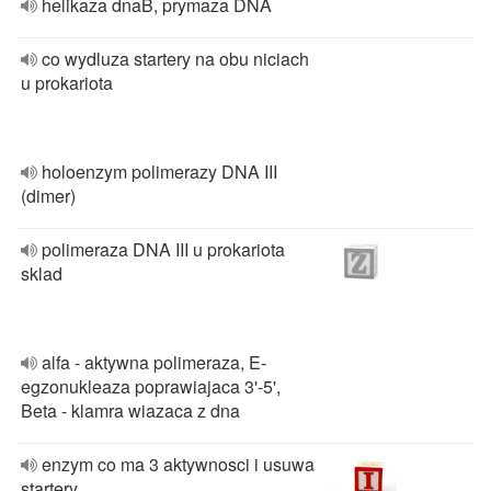
helikaza dnaB, prymaza DNA
co wydluza startery na obu niciach
u prokariota
holoenzym polimerazy DNA III
(dimer)
polimeraza DNA III u prokariota
sklad
alfa - aktywna polimeraza, E-
egzonukleaza poprawiajaca 3'-5',
Beta - klamra wiazaca z dna
enzym co ma 3 aktywnosci i usuwa
startery