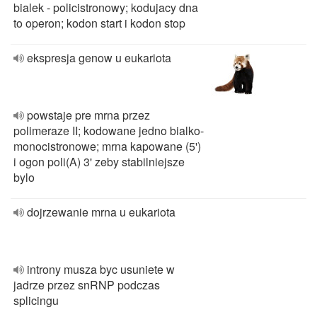
bialek - policistronowy; kodujacy dna
to operon; kodon start i kodon stop
ekspresja genow u eukariota
powstaje pre mrna przez
polimeraze II; kodowane jedno bialko-
monocistronowe; mrna kapowane (5')
i ogon poli(A) 3' zeby stabilniejsze
bylo
dojrzewanie mrna u eukariota
introny musza byc usuniete w
jadrze przez snRNP podczas
splicingu