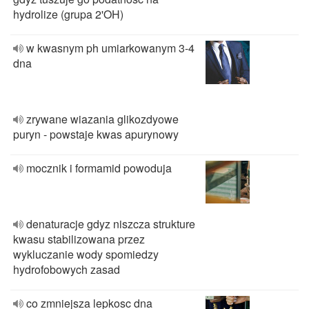
hydrolize (grupa 2'OH)
w kwasnym ph umiarkowanym 3-4
dna
zrywane wiazania glikozdyowe
puryn - powstaje kwas apurynowy
mocznik i formamid powoduja
denaturacje gdyz niszcza strukture
kwasu stabilizowana przez
wykluczanie wody spomiedzy
hydrofobowych zasad
co zmniejsza lepkosc dna