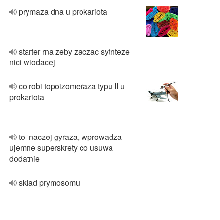
prymaza dna u prokariota
starter rna zeby zaczac sytnteze
nici wiodacej
co robi topoizomeraza typu II u
prokariota
to inaczej gyraza, wprowadza
ujemne superskrety co usuwa
dodatnie
sklad prymosomu