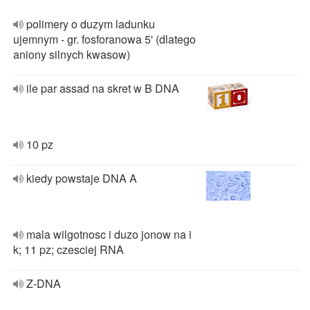
polimery o duzym ladunku
ujemnym - gr. fosforanowa 5' (dlatego
aniony silnych kwasow)
ile par assad na skret w B DNA
10 pz
kiedy powstaje DNA A
mala wilgotnosc i duzo jonow na i
k; 11 pz; czesciej RNA
Z-DNA