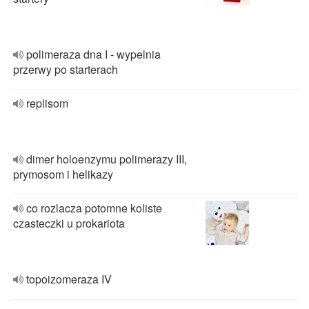
polimeraza dna I - wypelnia
przerwy po starterach
replisom
dimer holoenzymu polimerazy III,
prymosom i helikazy
co rozlacza potomne koliste
czasteczki u prokariota
topoizomeraza IV