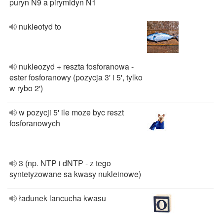
puryn N9 a pirymidyn N1
nukleotyd to
nukleozyd + reszta fosforanowa -
ester fosforanowy (pozycja 3' i 5', tylko
w rybo 2')
w pozycji 5' ile moze byc reszt
fosforanowych
3 (np. NTP i dNTP - z tego
syntetyzowane sa kwasy nukleinowe)
ładunek lancucha kwasu