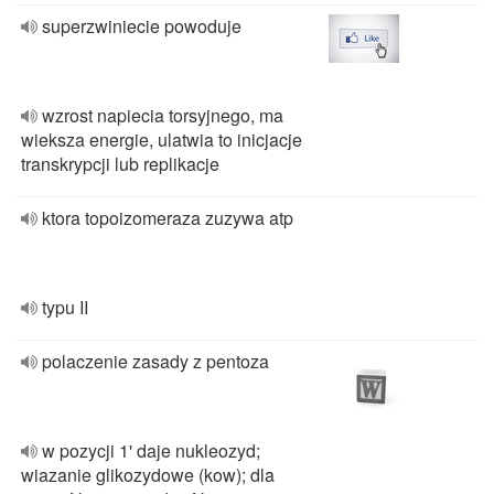
superzwiniecie powoduje
wzrost napiecia torsyjnego, ma
wieksza energie, ulatwia to inicjacje
transkrypcji lub replikacje
ktora topoizomeraza zuzywa atp
typu II
polaczenie zasady z pentoza
w pozycji 1' daje nukleozyd;
wiazanie glikozydowe (kow); dla