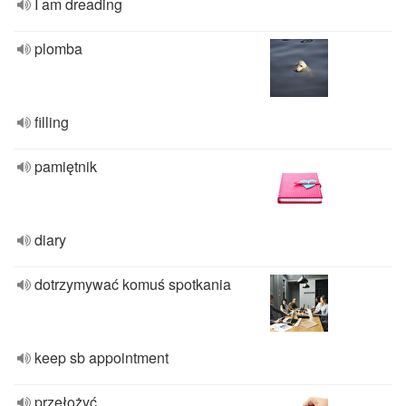
I am dreading
plomba
filling
pamiętnik
diary
dotrzymywać komuś spotkania
keep sb appointment
przełożyć