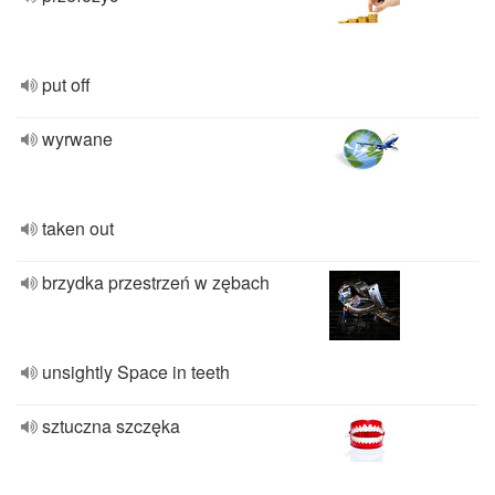
put off
wyrwane
taken out
brzydka przestrzeń w zębach
unsightly Space in teeth
sztuczna szczęka