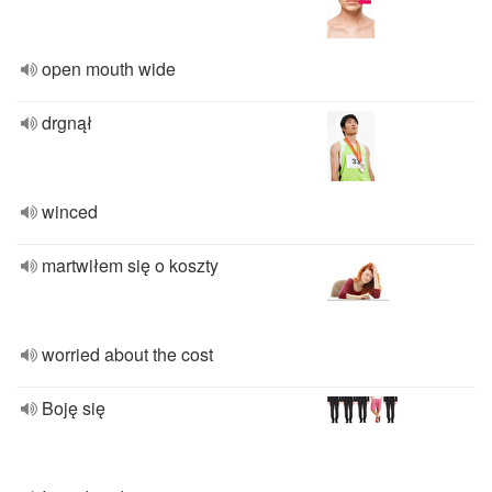
open mouth wide
drgnął
winced
martwiłem się o koszty
worried about the cost
Boję się