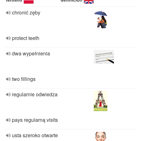
chronić zęby
protect teeth
dwa wypełnienia
two fillings
regularnie odwiedza
pays regularną visits
usta szeroko otwarte