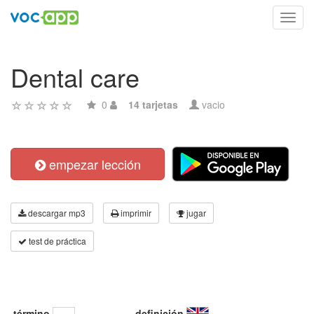
Toggl
navig
Dental care
0
14 tarjetas
vacio
empezar lección
descargar mp3
imprimir
jugar
test de práctica
término
definición