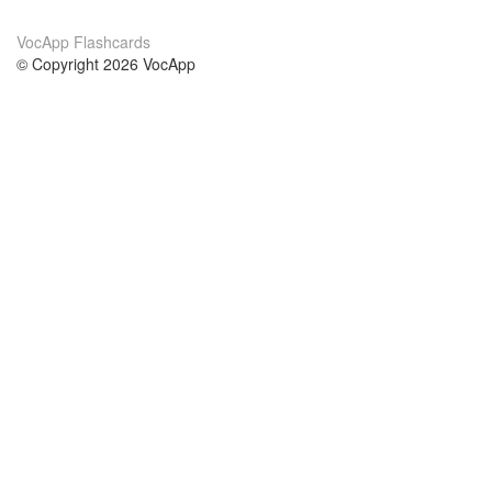
VocApp Flashcards
© Copyright 2026 VocApp
02-798 Mielczarskiego 8/58
Warsaw, Poland (EU)
Acerca de Nosotros
condiciones
nuestro equipo
100% Garantía
blog
política de privacidad
prácticas Erasmus+
condiciones
prácticas a distancia
GDPR
Contacto
cursos
contáctanos