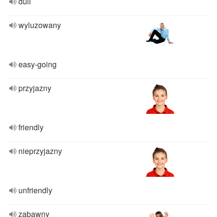
dull
wyluzowany
easy-going
przyjazny
friendly
nieprzyjazny
unfriendly
zabawny