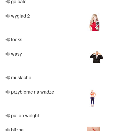
go bald
wyglad 2
looks
wasy
mustache
przybierac na wadze
put on weight
blizna