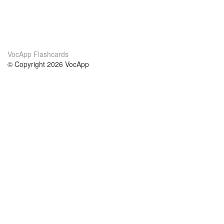
VocApp Flashcards
© Copyright 2026 VocApp
02-798 Mielczarskiego 8/58
Warsaw, Poland (EU)
Acerca de Nosotros
condiciones
nuestro equipo
100% Garantía
blog
política de privacidad
prácticas Erasmus+
condiciones