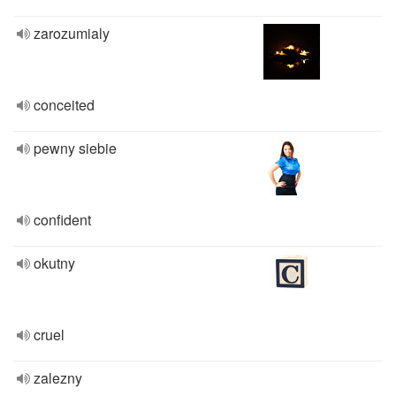
zarozumialy
conceited
pewny siebie
confident
okutny
cruel
zalezny