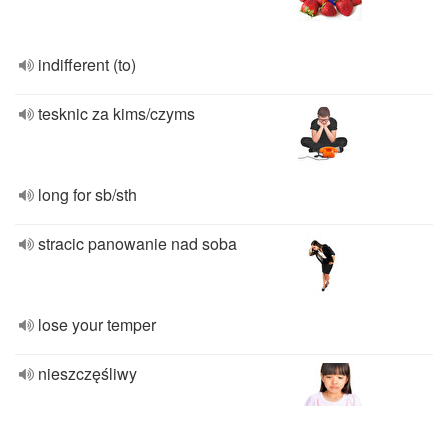
indifferent (to)
tesknic za kims/czyms
long for sb/sth
stracic panowanie nad soba
lose your temper
nieszczęśliwy