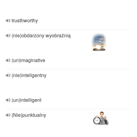
trusthworthy
(nie)obdarzony wyobraźnią
(un)imaginative
(nie)inteligentny
(un)intelligent
(Nie)punktualny