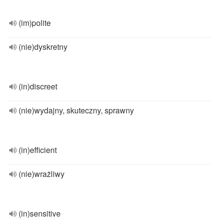
(im)polite
(nie)dyskretny
(in)discreet
(nie)wydajny, skuteczny, sprawny
(in)efficient
(nie)wrażliwy
(in)sensitive