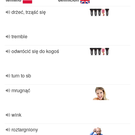
drżeć, trząść się
tremble
odwrócić się do kogoś
turn to sb
mrugnąć
wink
roztargniony