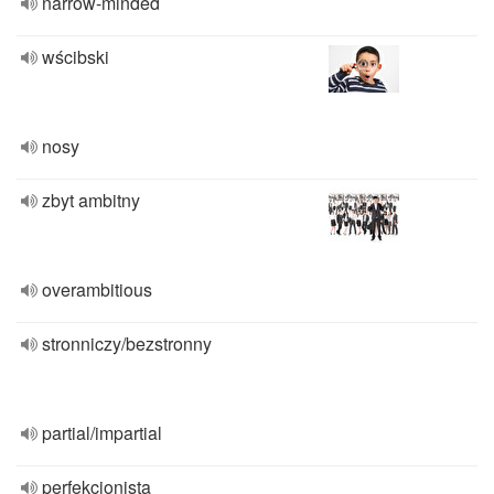
narrow-minded
wścibski
nosy
zbyt ambitny
overambitious
stronniczy/bezstronny
partial/impartial
perfekcjonista