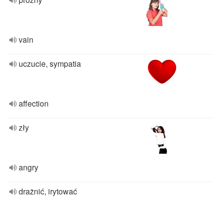
vain
uczucie, sympatia
affection
zły
angry
drażnić, irytować