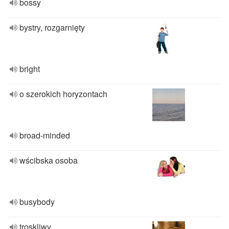
bossy
bystry, rozgarnięty
bright
o szerokich horyzontach
broad-minded
wścibska osoba
busybody
troskliwy