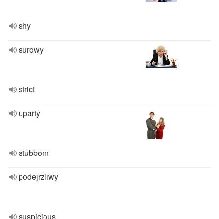
shy
surowy
strict
uparty
stubborn
podejrzliwy
suspicious