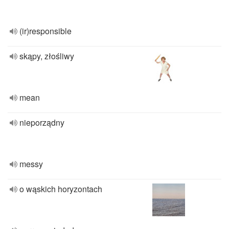
(ir)responsible
skąpy, złośliwy
mean
nieporządny
messy
o wąskich horyzontach