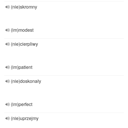
(nie)skromny
(im)modest
(nie)cierpliwy
(im)patient
(nie)doskonały
(im)perfect
(nie)uprzejmy