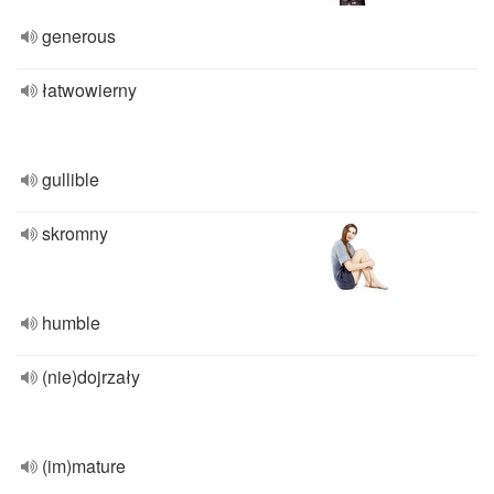
generous
łatwowierny
gullible
skromny
humble
(nie)dojrzały
(im)mature