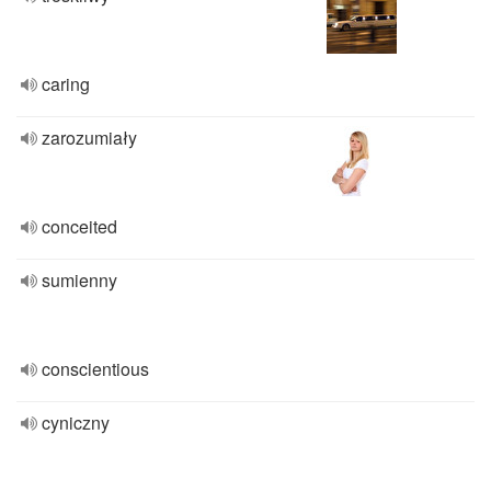
caring
zarozumiały
conceited
sumienny
conscientious
cyniczny