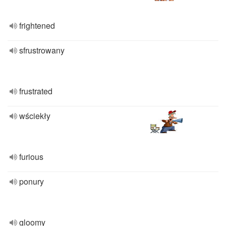
frightened
sfrustrowany
frustrated
wściekły
furious
ponury
gloomy