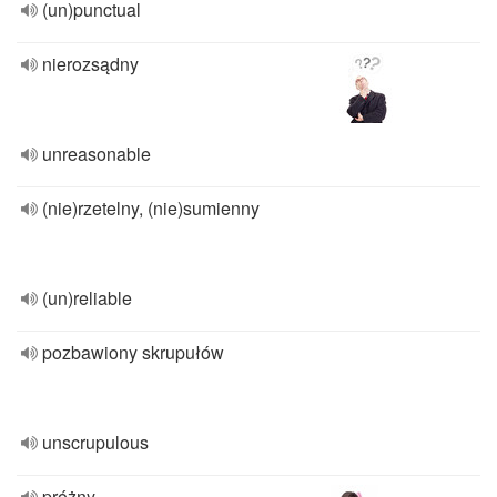
(un)punctual
nierozsądny
unreasonable
(nie)rzetelny, (nie)sumienny
(un)reliable
pozbawiony skrupułów
unscrupulous
próżny