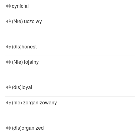
cynicial
(Nie) uczciwy
(dis)honest
(Nie) lojalny
(dis)loyal
(nie) zorganizowany
(dis)organized