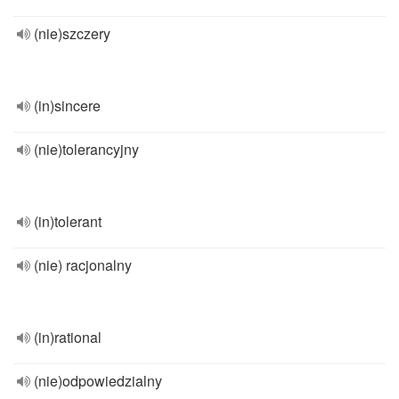
(nie)szczery
(in)sincere
(nie)tolerancyjny
(in)tolerant
(nie) racjonalny
(in)rational
(nie)odpowiedzialny