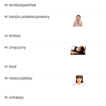
terrified/petrified
bardzo podekscytowany
thrilled
zmęczony
tired
nieszczęśliwy
unhappy