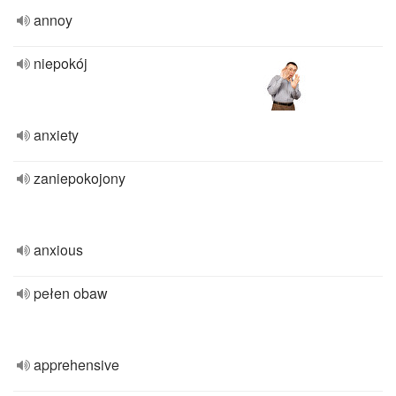
annoy
niepokój
anxiety
zaniepokojony
anxious
pełen obaw
apprehensive