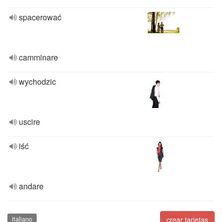
spacerować
camminare
wychodzic
uscire
iść
andare
italiano
crear tarjetas