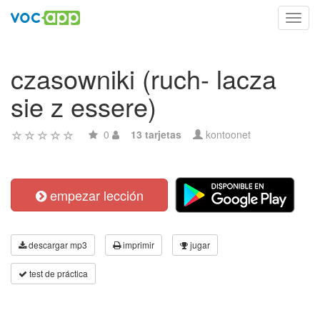
Toggl
navig
czasowniki (ruch- lacza
sie z essere)
0
13 tarjetas
kontoonet
empezar lección
descargar mp3
imprimir
jugar
test de práctica